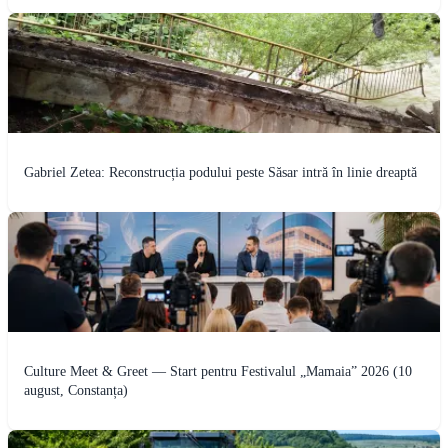
Gabriel Zetea: Reconstrucția podului peste Săsar intră în linie dreaptă
Culture Meet & Greet — Start pentru Festivalul „Mamaia” 2026 (10
august, Constanța)