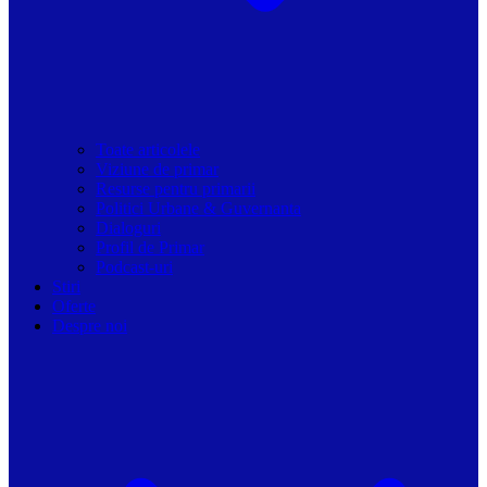
Toate articolele
Viziune de primar
Resurse pentru primarii
Politici Urbane & Guvernanta
Dialoguri
Profil de Primar
Podcast-uri
Stiri
Oferte
Despre noi