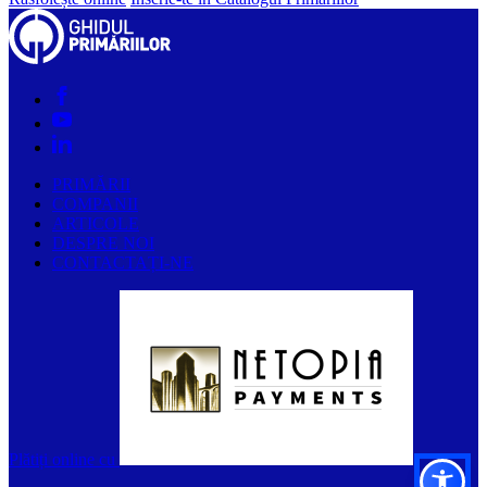
PRIMĂRII
COMPANII
ARTICOLE
DESPRE NOI
CONTACTAȚI-NE
Plătiți online cu