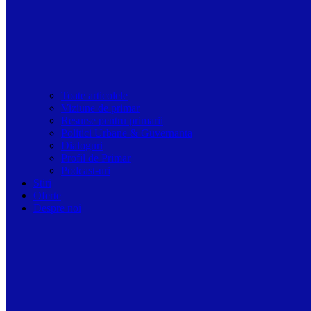
Toate articolele
Viziune de primar
Resurse pentru primarii
Politici Urbane & Guvernanta
Dialoguri
Profil de Primar
Podcast-uri
Stiri
Oferte
Despre noi