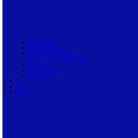
Toate articolele
Viziune de primar
Resurse pentru primarii
Politici Urbane & Guvernanta
Dialoguri
Profil de Primar
Podcast-uri
Stiri
Oferte
Despre noi