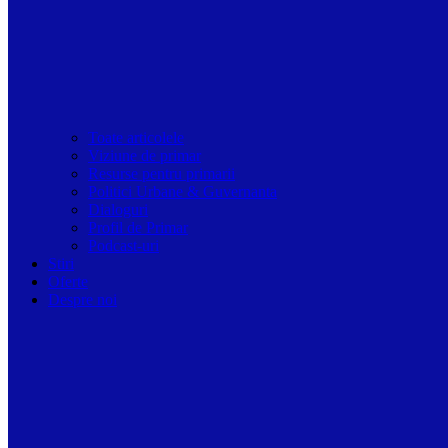
Toate articolele
Viziune de primar
Resurse pentru primarii
Politici Urbane & Guvernanta
Dialoguri
Profil de Primar
Podcast-uri
Stiri
Oferte
Despre noi