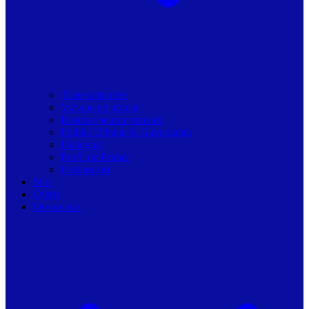
Toate articolele
Viziune de primar
Resurse pentru primarii
Politici Urbane & Guvernanta
Dialoguri
Profil de Primar
Podcast-uri
Stiri
Oferte
Despre noi