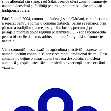
și pe afluentul său stâng, râul Sălaj, ceea ce oferă zonei o frumusețe
naturală deosebită și facilități pentru agricultură sau alte activități
tradiționale rurale.
Până în anul 2004, comuna includea și satul Gârdani, care ulterior s-
a separat pentru a forma o comună distinctă. Sălsig se remarcă prin
păstrarea tradițiilor și a meșteșugurilor locale, precum și prin
peisajele pitorești tipice regiunii Maramureșului - zonă recunoscută
pentru bisericile de lemn, arhitectura rurală originală și frumusețea
naturală.
Viața comunității este axată pe agricultură și activități conexe, iar
oamenii locului continuă să conserve modul tradițional de trai. Deși
comuna nu deține o infrastructură urbană dezvoltată, atmosfera
autentică și ospitalitatea sătenilor oferă o experiență aparte oricărui
vizitator.