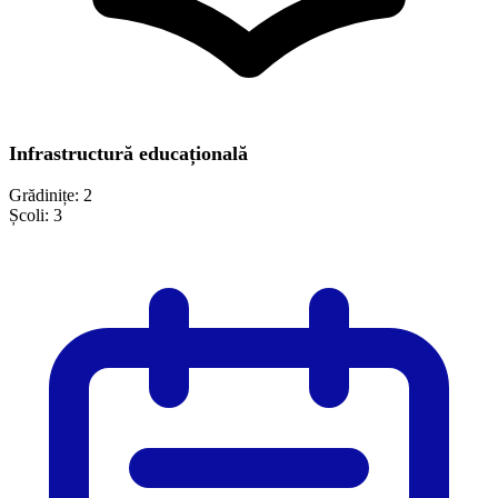
Infrastructură educațională
Grădinițe:
2
Școli:
3