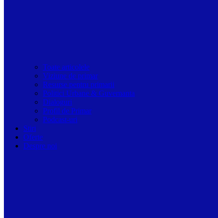
Toate articolele
Viziune de primar
Resurse pentru primarii
Politici Urbane & Guvernanta
Dialoguri
Profil de Primar
Podcast-uri
Stiri
Oferte
Despre noi