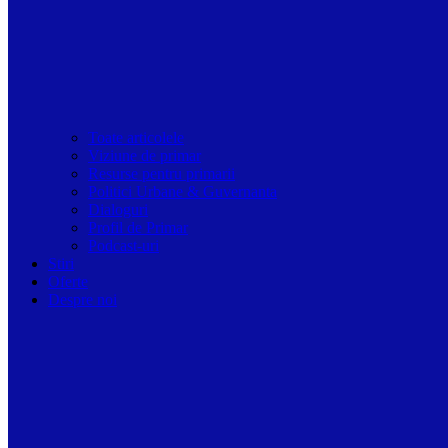
Toate articolele
Viziune de primar
Resurse pentru primarii
Politici Urbane & Guvernanta
Dialoguri
Profil de Primar
Podcast-uri
Stiri
Oferte
Despre noi