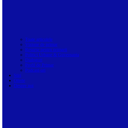
Toate articolele
Viziune de primar
Resurse pentru primarii
Politici Urbane & Guvernanta
Dialoguri
Profil de Primar
Podcast-uri
Stiri
Oferte
Despre noi