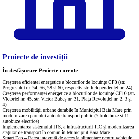
Proiecte de investiții
În desfășurare
Proiecte curente
Creșterea eficienței energetice a blocurilor de locuințe CF8 (str.
Progresului nr. 54, 56, 58 și 60, respectiv str. Independenței nr. 24)
Creșterea performanței energetice a blocurilor de locuințe CF10 (str.
Victoriei nr. 45, str. Victor Babeș nr. 31, Piața Revoluției nr. 2, 3 și
4)
Creșterea mobilității urbane durabile în Municipiul Baia Mare prin
modernizarea parcului auto de transport public (5 troleibuze și 11
autobuze electrice)
Implementarea sistemului ITS, a infrastructurii TIC și modernizarea
stațiilor de transport în comun în Municipiul Baia Mare
Smart Eco – Rețea integrată de acces la alimentare pentru vehicule