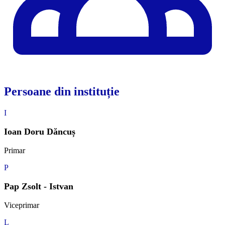
Persoane din instituție
I
Ioan Doru Dăncuș
Primar
P
Pap Zsolt - Istvan
Viceprimar
L