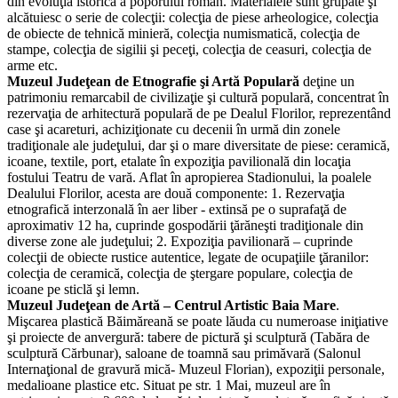
din evoluţia istorică a poporului român. Materialele sunt grupate şi
alcătuiesc o serie de colecţii: colecţia de piese arheologice, colecţia
de obiecte de tehnică minieră, colecţia numismatică, colecţia de
stampe, colecţia de sigilii şi peceţi, colecţia de ceasuri, colecţia de
arme etc.
Muzeul Judeţean de Etnografie şi Artă Populară
deţine un
patrimoniu remarcabil de civilizaţie şi cultură populară, concentrat în
rezervaţia de arhitectură populară de pe Dealul Florilor, reprezentând
case şi acareturi, achiziţionate cu decenii în urmă din zonele
tradiţionale ale judeţului, dar şi o mare diversitate de piese: ceramică,
icoane, textile, port, etalate în expoziţia pavilională din locaţia
fostului Teatru de vară. Aflat în apropierea Stadionului, la poalele
Dealului Florilor, acesta are două componente: 1. Rezervaţia
etnografică interzonală în aer liber - extinsă pe o suprafaţă de
aproximativ 12 ha, cuprinde gospodării ţărăneşti tradiţionale din
diverse zone ale judeţului; 2. Expoziţia pavilionară – cuprinde
colecţii de obiecte rustice autentice, legate de ocupaţiile ţăranilor:
colecţia de ceramică, colecţia de ştergare populare, colecţia de
icoane pe sticlă şi lemn.
Muzeul Judeţean de Artă – Centrul Artistic Baia Mare
.
Mişcarea plastică Băimăreană se poate lăuda cu numeroase iniţiative
şi proiecte de anvergură: tabere de pictură şi sculptură (Tabăra de
sculptură Cărbunar), saloane de toamnă sau primăvară (Salonul
Internaţional de gravură mică- Muzeul Florian), expoziţii personale,
medalioane plastice etc. Situat pe str. 1 Mai, muzeul are în