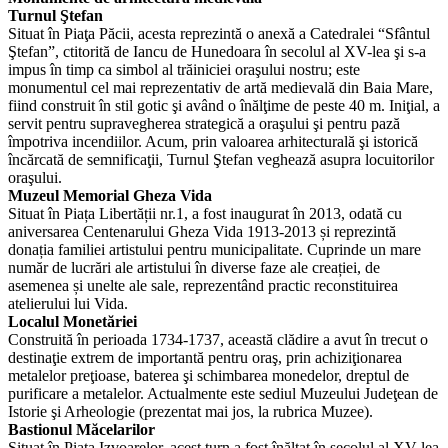
Turnul Ştefan
Situat în Piaţa Păcii, acesta reprezintă o anexă a Catedralei “Sfântul
Ştefan”, ctitorită de Iancu de Hunedoara în secolul al XV-lea şi s-a
impus în timp ca simbol al trăiniciei oraşului nostru; este
monumentul cel mai reprezentativ de artă medievală din Baia Mare,
fiind construit în stil gotic şi având o înălţime de peste 40 m. Iniţial, a
servit pentru supravegherea strategică a oraşului şi pentru pază
împotriva incendiilor. Acum, prin valoarea arhitecturală şi istorică
încărcată de semnificaţii, Turnul Ştefan veghează asupra locuitorilor
oraşului.
Muzeul Memorial Gheza Vida
Situat în Piața Libertății nr.1, a fost inaugurat în 2013, odată cu
aniversarea Centenarului Gheza Vida 1913-2013 și reprezintă
donația familiei artistului pentru municipalitate. Cuprinde un mare
număr de lucrări ale artistului în diverse faze ale creației, de
asemenea și unelte ale sale, reprezentând practic reconstituirea
atelierului lui Vida.
Localul Monetăriei
Construită în perioada 1734-1737, această clădire a avut în trecut o
destinaţie extrem de importantă pentru oraş, prin achiziţionarea
metalelor preţioase, baterea şi schimbarea monedelor, dreptul de
purificare a metalelor. Actualmente este sediul Muzeului Judeţean de
Istorie şi Arheologie (prezentat mai jos, la rubrica Muzee).
Bastionul Măcelarilor
Situat în Piaţa Izvoarelor, acest turn a fost înălţat în secolul al XV-lea