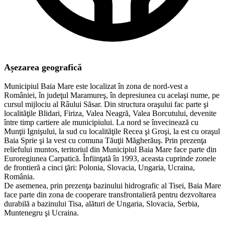
Așezarea geografică
Municipiul Baia Mare este localizat în zona de nord-vest a
României, în judeţul Maramureş, în depresiunea cu acelaşi nume, pe
cursul mijlociu al Râului Săsar. Din structura oraşului fac parte şi
localităţile Blidari, Firiza, Valea Neagră, Valea Borcutului, devenite
între timp cartiere ale municipiului. La nord se învecinează cu
Munţii Ignişului, la sud cu localităţile Recea şi Groşi, la est cu oraşul
Baia Sprie şi la vest cu comuna Tăuţii Măgherăuş. Prin prezenţa
reliefului muntos, teritoriul din Municipiul Baia Mare face parte din
Euroregiunea Carpatică. Înfiinţată în 1993, aceasta cuprinde zonele
de frontieră a cinci ţări: Polonia, Slovacia, Ungaria, Ucraina,
România.
​De asemenea, prin prezenţa bazinului hidrografic al Tisei, Baia Mare
face parte din zona de cooperare transfrontalieră pentru dezvoltarea
durabilă a bazinului Tisa, alături de Ungaria, Slovacia, Serbia,
Muntenegru şi Ucraina.