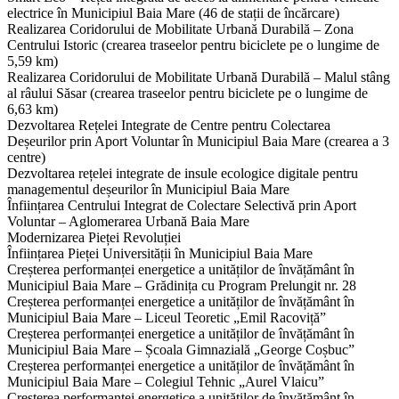
electrice în Municipiul Baia Mare (46 de stații de încărcare)
Realizarea Coridorului de Mobilitate Urbană Durabilă – Zona
Centrului Istoric (crearea traseelor pentru biciclete pe o lungime de
5,59 km)
Realizarea Coridorului de Mobilitate Urbană Durabilă – Malul stâng
al râului Săsar (crearea traseelor pentru biciclete pe o lungime de
6,63 km)
Dezvoltarea Rețelei Integrate de Centre pentru Colectarea
Deșeurilor prin Aport Voluntar în Municipiul Baia Mare (crearea a 3
centre)
Dezvoltarea rețelei integrate de insule ecologice digitale pentru
managementul deșeurilor în Municipiul Baia Mare
Înființarea Centrului Integrat de Colectare Selectivă prin Aport
Voluntar – Aglomerarea Urbană Baia Mare
Modernizarea Pieței Revoluției
Înființarea Pieței Universității în Municipiul Baia Mare
Creșterea performanței energetice a unităților de învățământ în
Municipiul Baia Mare – Grădinița cu Program Prelungit nr. 28
Creșterea performanței energetice a unităților de învățământ în
Municipiul Baia Mare – Liceul Teoretic „Emil Racoviță”
Creșterea performanței energetice a unităților de învățământ în
Municipiul Baia Mare – Școala Gimnazială „George Coșbuc”
Creșterea performanței energetice a unităților de învățământ în
Municipiul Baia Mare – Colegiul Tehnic „Aurel Vlaicu”
Creșterea performanței energetice a unităților de învățământ în