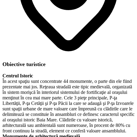
Obiective turistice
Centrul Istoric
În acest spaţiu sunt concentrate 44 monumente, o parte din ele fiind
prezentate mai jos. Reţeaua stradală este tipic medievală, organizată
în sistem morişcă în interiorul sistemului de fortificaţie al oraşului
menţinut în cea mai mare parte. Cele 3 pieţe principale, P-ţa
Libertăţii, P-ţa Cetăţii şi P-ţa Păcii la care se adaugă şi P-ţa Izvoarele
sunt spaţii urbane de mare valoare care împreună cu clădirile care le
delimitează se constituie în ansambluri ce definesc caracterul specific
al oraşului istoric Baia Mare. Clădirile cu valoare istorică,
arhitecturală sau ambientală sunt numeroase, în procent de 80% cu
front continuu la stradă, element ce conferă valoare ansamblului.
Monumente de arhitectură medievală