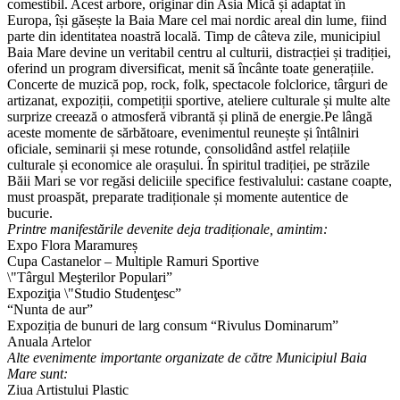
comestibil. Acest arbore, originar din Asia Mică și adaptat în
Europa, își găsește la Baia Mare cel mai nordic areal din lume, fiind
parte din identitatea noastră locală. Timp de câteva zile, municipiul
Baia Mare devine un veritabil centru al culturii, distracției și tradiției,
oferind un program diversificat, menit să încânte toate generațiile.
Concerte de muzică pop, rock, folk, spectacole folclorice, târguri de
artizanat, expoziții, competiții sportive, ateliere culturale și multe alte
surprize creează o atmosferă vibrantă și plină de energie.Pe lângă
aceste momente de sărbătoare, evenimentul reunește și întâlniri
oficiale, seminarii și mese rotunde, consolidând astfel relațiile
culturale și economice ale orașului. În spiritul tradiției, pe străzile
Băii Mari se vor regăsi deliciile specifice festivalului: castane coapte,
must proaspăt, preparate tradiționale și momente autentice de
bucurie.
Printre manifestările devenite deja tradiționale, amintim:
Expo Flora Maramureș
Cupa Castanelor – Multiple Ramuri Sportive
\"Târgul Meşterilor Populari”
Expoziţia \"Studio Studenţesc”
“Nunta de aur”
Expoziția de bunuri de larg consum “Rivulus Dominarum”
Anuala Artelor
Alte evenimente importante organizate de către Municipiul Baia
Mare sunt:
Ziua Artistului Plastic