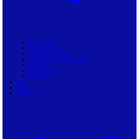
Toate articolele
Viziune de primar
Resurse pentru primarii
Politici Urbane & Guvernanta
Dialoguri
Profil de Primar
Podcast-uri
Stiri
Oferte
Despre noi