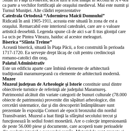
ca parte a vechilor fortificaţii ale oraşului medieval. Mai este numit şi
Turnul Muniţiei. Alte clădiri reprezentative
Catedrala Ortodoxă “Adormirea Maicii Domnului”
Ridicată în anii 1905-1911, aceasta este situată în zona de est a
oraşului. Remarcabil este interiorul catedralei, care are o valoare
artistică deosebită. Legenda spune că de aici s-ar fi tras glonţul care
l-a ucis pe Pintea Viteazu, haiduc al acestor meleaguri.
Biserica “Sfânta Treime”
Această biserică, situată în Piaţa Păcii, a fost construită în perioada
1717-1720. Ea serveşte drept lăcaş de cult pentru credincioşii
romano-catolici din oraş.
Palatul Administrativ
Este un edificiu aparte care îmbină elemente de arhitectură
tradiţională maramureşeană cu elemente de arhitectură modernă.
Muzee
Muzeul judeţean de Arheologie şi Istorie
constituie unul dintre
obiectivele turistice de referinţă ale judeţului Maramureş.
Patrimoniul alcătuit din variate categorii de bunuri culturale (78.000
obiecte de patrimoniu) provenite din săpături arheologice, din
cercetări sistematice, dar şi din descoperiri întâmplătoare sunt
prezentate în expoziţia Comori ale epocii bronzului din nordul
Transilvaniei. Muzeul a luat fiinţă la sfârşitul secolului trecut şi
funcţionează în sediul fostei monetării. Are o colecţie impresionantă
de peste 56.000 piese şi documente, care acoperă toate perioadele