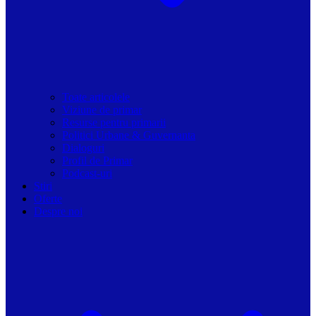
Toate articolele
Viziune de primar
Resurse pentru primarii
Politici Urbane & Guvernanta
Dialoguri
Profil de Primar
Podcast-uri
Stiri
Oferte
Despre noi