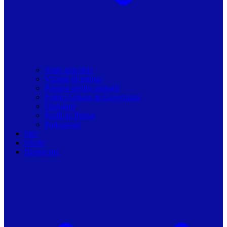
Toate articolele
Viziune de primar
Resurse pentru primarii
Politici Urbane & Guvernanta
Dialoguri
Profil de Primar
Podcast-uri
Stiri
Oferte
Despre noi