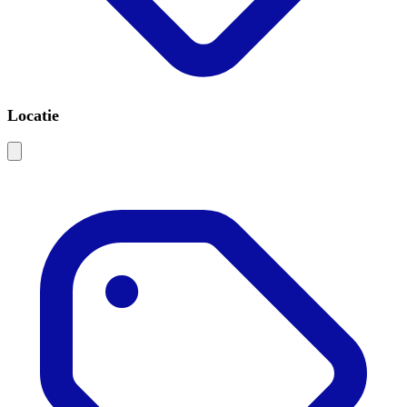
Locatie
Leaflet
|
©
OSM