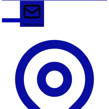
Sună acum
Trimite mesaj