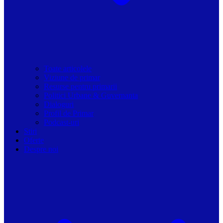
Toate articolele
Viziune de primar
Resurse pentru primarii
Politici Urbane & Guvernanta
Dialoguri
Profil de Primar
Podcast-uri
Stiri
Oferte
Despre noi