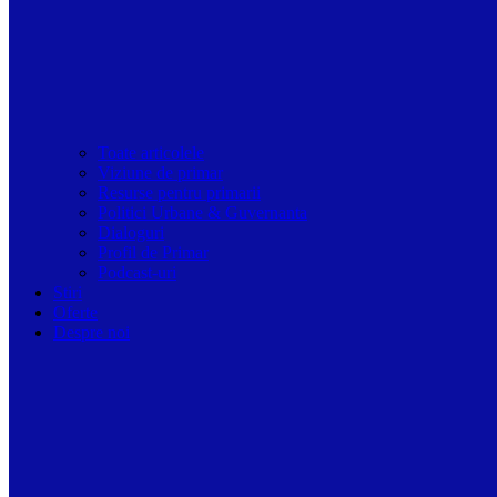
Toate articolele
Viziune de primar
Resurse pentru primarii
Politici Urbane & Guvernanta
Dialoguri
Profil de Primar
Podcast-uri
Stiri
Oferte
Despre noi