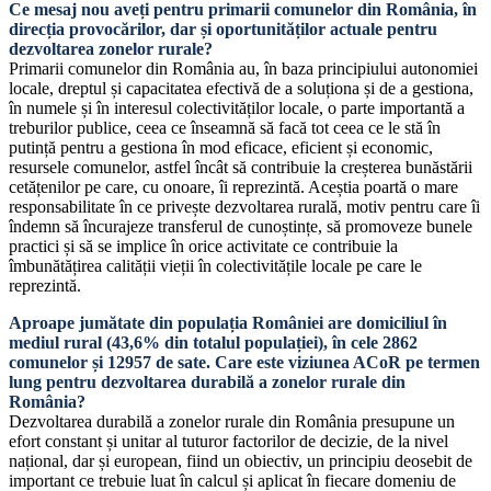
Ce mesaj nou aveți pentru primarii comunelor din România, în
direcția provocărilor, dar și oportunităților actuale pentru
dezvoltarea zonelor rurale?
Primarii comunelor din România au, în baza principiului autonomiei
locale, dreptul și capacitatea efectivă de a soluționa și de a gestiona,
în numele și în interesul colectivităților locale, o parte importantă a
treburilor publice, ceea ce înseamnă să facă tot ceea ce le stă în
putință pentru a gestiona în mod eficace, eficient și economic,
resursele comunelor, astfel încât să contribuie la creșterea bunăstării
cetățenilor pe care, cu onoare, îi reprezintă. Aceștia poartă o mare
responsabilitate în ce privește dezvoltarea rurală, motiv pentru care îi
îndemn să încurajeze transferul de cunoștințe, să promoveze bunele
practici și să se implice în orice activitate ce contribuie la
îmbunătățirea calității vieții în colectivitățile locale pe care le
reprezintă.
Aproape jumătate din populația României are domiciliul în
mediul rural (43,6% din totalul populației), în cele 2862
comunelor și 12957 de sate. Care este viziunea ACoR pe termen
lung pentru dezvoltarea durabilă a zonelor rurale din
România?
Dezvoltarea durabilă a zonelor rurale din România presupune un
efort constant și unitar al tuturor factorilor de decizie, de la nivel
național, dar și european, fiind un obiectiv, un principiu deosebit de
important ce trebuie luat în calcul și aplicat în fiecare domeniu de