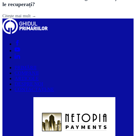
le recuperați?
Citește mai mult →
PRIMĂRII
COMPANII
ARTICOLE
DESPRE NOI
CONTACTAȚI-NE