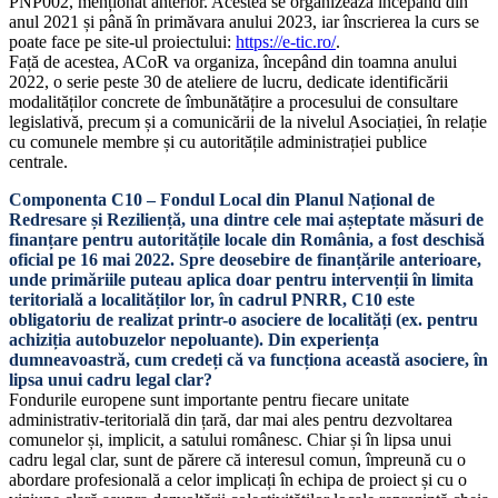
PNP002, menționat anterior. Acestea se organizează începând din
anul 2021 și până în primăvara anului 2023, iar înscrierea la curs se
poate face pe site-ul proiectului:
https://e-tic.ro/
.
Față de acestea, ACoR va organiza, începând din toamna anului
2022, o serie peste 30 de ateliere de lucru, dedicate identificării
modalităților concrete de îmbunătățire a procesului de consultare
legislativă, precum și a comunicării de la nivelul Asociației, în relație
cu comunele membre și cu autoritățile administrației publice
centrale.
Componenta C10 – Fondul Local din Planul Național de
Redresare și Reziliență, una dintre cele mai așteptate măsuri de
finanțare pentru autoritățile locale din România, a fost deschisă
oficial pe 16 mai 2022. Spre deosebire de finanțările anterioare,
unde primăriile puteau aplica doar pentru intervenții în limita
teritorială a localităților lor, în cadrul PNRR, C10 este
obligatoriu de realizat printr-o asociere de localități (ex. pentru
achiziția autobuzelor nepoluante). Din experiența
dumneavoastră, cum credeți că va funcționa această asociere, în
lipsa unui cadru legal clar?
Fondurile europene sunt importante pentru fiecare unitate
administrativ-teritorială din țară, dar mai ales pentru dezvoltarea
comunelor și, implicit, a satului românesc. Chiar și în lipsa unui
cadru legal clar, sunt de părere că interesul comun, împreună cu o
abordare profesională a celor implicați în echipa de proiect și cu o