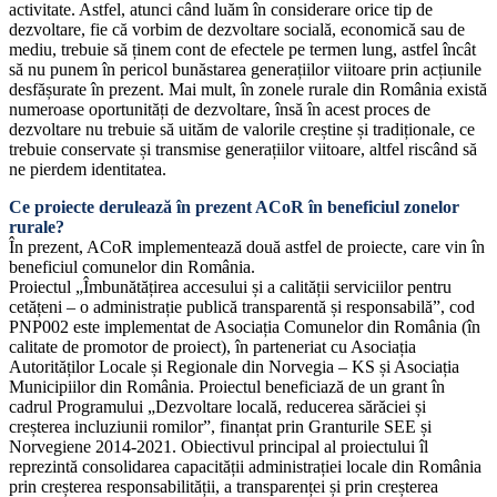
activitate. Astfel, atunci când luăm în considerare orice tip de
dezvoltare, fie că vorbim de dezvoltare socială, economică sau de
mediu, trebuie să ținem cont de efectele pe termen lung, astfel încât
să nu punem în pericol bunăstarea generațiilor viitoare prin acțiunile
desfășurate în prezent. Mai mult, în zonele rurale din România există
numeroase oportunități de dezvoltare, însă în acest proces de
dezvoltare nu trebuie să uităm de valorile creștine și tradiționale, ce
trebuie conservate și transmise generațiilor viitoare, altfel riscând să
ne pierdem identitatea.
Ce proiecte derulează în prezent ACoR în beneficiul zonelor
rurale?
În prezent, ACoR implementează două astfel de proiecte, care vin în
beneficiul comunelor din România.
Proiectul „Îmbunătățirea accesului și a calității serviciilor pentru
cetățeni – o administrație publică transparentă și responsabilă”, cod
PNP002 este implementat de Asociația Comunelor din România (în
calitate de promotor de proiect), în parteneriat cu Asociația
Autorităților Locale și Regionale din Norvegia – KS și Asociația
Municipiilor din România. Proiectul beneficiază de un grant în
cadrul Programului „Dezvoltare locală, reducerea sărăciei și
creșterea incluziunii romilor”, finanțat prin Granturile SEE și
Norvegiene 2014-2021. Obiectivul principal al proiectului îl
reprezintă consolidarea capacității administrației locale din România
prin creșterea responsabilității, a transparenței și prin creșterea