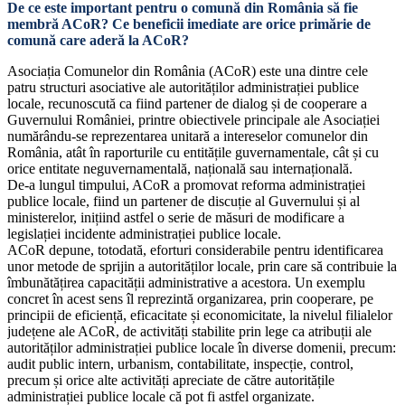
De ce este important pentru o comună din România să fie
membră ACoR? Ce beneficii imediate are orice primărie de
comună care aderă la ACoR?
Asociația Comunelor din România (ACoR) este una dintre cele
patru structuri asociative ale autorităților administrației publice
locale, recunoscută ca fiind partener de dialog și de cooperare a
Guvernului României, printre obiectivele principale ale Asociației
numărându-se reprezentarea unitară a intereselor comunelor din
România, atât în raporturile cu entitățile guvernamentale, cât și cu
orice entitate neguvernamentală, națională sau internațională.
De-a lungul timpului, ACoR a promovat reforma administrației
publice locale, fiind un partener de discuție al Guvernului și al
ministerelor, inițiind astfel o serie de măsuri de modificare a
legislației incidente administrației publice locale.
ACoR depune, totodată, eforturi considerabile pentru identificarea
unor metode de sprijin a autorităților locale, prin care să contribuie la
îmbunătățirea capacității administrative a acestora. Un exemplu
concret în acest sens îl reprezintă organizarea, prin cooperare, pe
principii de eficiență, eficacitate și economicitate, la nivelul filialelor
județene ale ACoR, de activități stabilite prin lege ca atribuții ale
autorităților administrației publice locale în diverse domenii, precum:
audit public intern, urbanism, contabilitate, inspecție, control,
precum și orice alte activități apreciate de către autoritățile
administrației publice locale că pot fi astfel organizate.