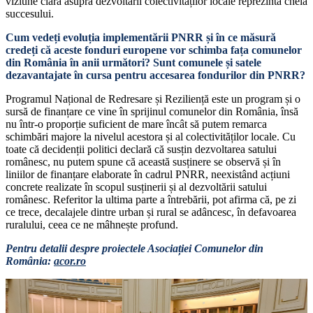
viziune clară asupra dezvoltării colectivităților locale reprezintă cheia
succesului.
Cum vedeți evoluția implementării PNRR și în ce măsură
credeți că aceste fonduri europene vor schimba fața comunelor
din România în anii următori? Sunt comunele și satele
dezavantajate în cursa pentru accesarea fondurilor din PNRR?
Programul Național de Redresare și Reziliență este un program și o
sursă de finanțare ce vine în sprijinul comunelor din România, însă
nu într-o proporție suficient de mare încât să putem remarca
schimbări majore la nivelul acestora și al colectivităților locale. Cu
toate că decidenții politici declară că susțin dezvoltarea satului
românesc, nu putem spune că această susținere se observă și în
liniilor de finanțare elaborate în cadrul PNRR, neexistând acțiuni
concrete realizate în scopul susținerii și al dezvoltării satului
românesc. Referitor la ultima parte a întrebării, pot afirma că, pe zi
ce trece, decalajele dintre urban și rural se adâncesc, în defavoarea
ruralului, ceea ce ne mâhnește profund.
Pentru detalii despre proiectele Asociației Comunelor din
România:
acor.ro