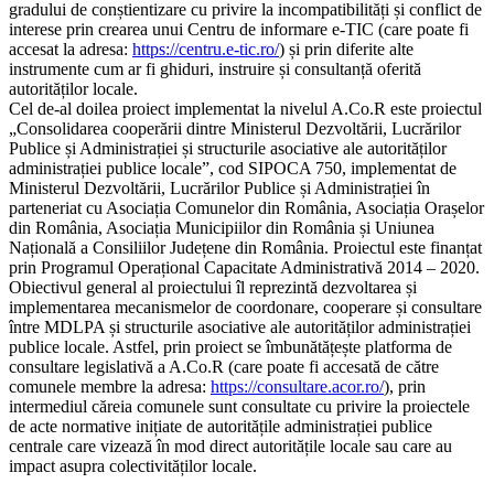
gradului de conștientizare cu privire la incompatibilități și conflict de
interese prin crearea unui Centru de informare e-TIC (care poate fi
accesat la adresa:
https://centru.e-tic.ro/
) și prin diferite alte
instrumente cum ar fi ghiduri, instruire și consultanță oferită
autorităților locale.
Cel de-al doilea proiect implementat la nivelul A.Co.R este proiectul
„Consolidarea cooperării dintre Ministerul Dezvoltării, Lucrărilor
Publice și Administrației și structurile asociative ale autorităților
administrației publice locale”, cod SIPOCA 750, implementat de
Ministerul Dezvoltării, Lucrărilor Publice și Administrației în
parteneriat cu Asociația Comunelor din România, Asociația Orașelor
din România, Asociația Municipiilor din România și Uniunea
Națională a Consiliilor Județene din România. Proiectul este finanțat
prin Programul Operațional Capacitate Administrativă 2014 – 2020.
Obiectivul general al proiectului îl reprezintă dezvoltarea și
implementarea mecanismelor de coordonare, cooperare și consultare
între MDLPA și structurile asociative ale autorităților administrației
publice locale. Astfel, prin proiect se îmbunătățește platforma de
consultare legislativă a A.Co.R (care poate fi accesată de către
comunele membre la adresa:
https://consultare.acor.ro/
), prin
intermediul căreia comunele sunt consultate cu privire la proiectele
de acte normative inițiate de autoritățile administrației publice
centrale care vizează în mod direct autoritățile locale sau care au
impact asupra colectivităților locale.