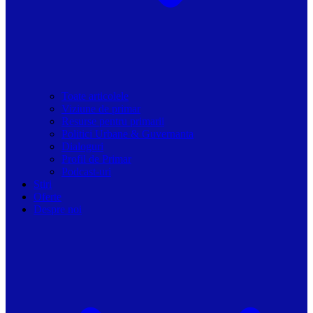
Toate articolele
Viziune de primar
Resurse pentru primarii
Politici Urbane & Guvernanta
Dialoguri
Profil de Primar
Podcast-uri
Stiri
Oferte
Despre noi