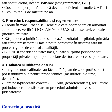
sau spațiu cloud, licențe software (fotogrammetrie, GIS).
• Costul total per primărie mică devine ineficient — multe UAT-uri
au volum redus de misiuni pe an.
3. Proceduri, responsabilitate și reglementare
• Zborul în zone urbane sau sensibile cere coordonare cu autorități
aeronautice, verificări NOTAM/zone UAS, și adesea avize locale
(inclusiv militare).
• Răspunderea juridică: cine semnează rezultatul — pilotul, primăria
sau firma prestatoare? Datele pot fi contestate în instanță fără un
proces riguros de control al calității.
• GDPR și confidențialitate: imagini care surprind persoane sau
proprietăți private impun politici clare de stocare, acces și publicare.
4. Calitatea și utilitatea datelor
• Imaginile non-calibrate sau făcute fără plan de zbor profesionist
pot fi inutilizabile pentru probe tehnice (măsurători, volume,
delimitări).
• Fără post-procesare corectă (GCP-uri, georeferențiere), rezultatele
pot induce erori costisitoare în proceduri administrative sau
judecătorești.
Consecința practică