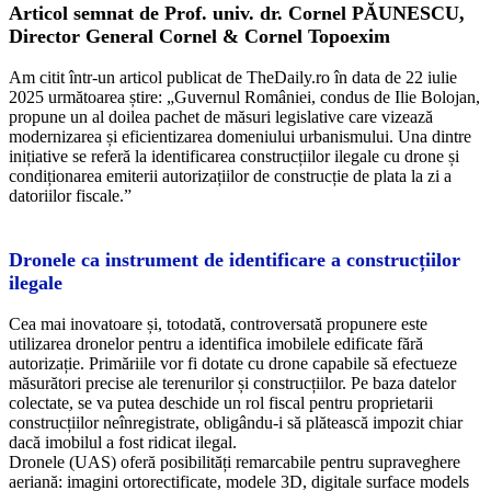
Articol semnat de Prof. univ. dr. Cornel PĂUNESCU,
Director General Cornel & Cornel Topoexim
Am citit într-un articol publicat de TheDaily.ro în data de 22 iulie
2025 următoarea știre: „Guvernul României, condus de Ilie Bolojan,
propune un al doilea pachet de măsuri legislative care vizează
modernizarea și eficientizarea domeniului urbanismului. Una dintre
inițiative se referă la identificarea construcțiilor ilegale cu drone și
condiționarea emiterii autorizațiilor de construcție de plata la zi a
datoriilor fiscale.”
Dronele ca instrument de identificare a construcțiilor
ilegale
Cea mai inovatoare și, totodată, controversată propunere este
utilizarea dronelor pentru a identifica imobilele edificate fără
autorizație. Primăriile vor fi dotate cu drone capabile să efectueze
măsurători precise ale terenurilor și construcțiilor. Pe baza datelor
colectate, se va putea deschide un rol fiscal pentru proprietarii
construcțiilor neînregistrate, obligându-i să plătească impozit chiar
dacă imobilul a fost ridicat ilegal.
Dronele (UAS) oferă posibilități remarcabile pentru supraveghere
aeriană: imagini ortorectificate, modele 3D, digitale surface models