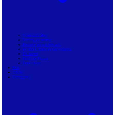
Toate articolele
Viziune de primar
Resurse pentru primarii
Politici Urbane & Guvernanta
Dialoguri
Profil de Primar
Podcast-uri
Stiri
Oferte
Despre noi