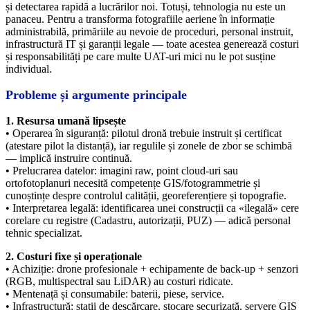
și detectarea rapidă a lucrărilor noi. Totuși, tehnologia nu este un
panaceu. Pentru a transforma fotografiile aeriene în informație
administrabilă, primăriile au nevoie de proceduri, personal instruit,
infrastructură IT și garanții legale — toate acestea generează costuri
și responsabilități pe care multe UAT-uri mici nu le pot susține
individual.
Probleme și argumente principale
1. Resursa umană lipsește
• Operarea în siguranță: pilotul dronă trebuie instruit și certificat
(atestare pilot la distanță), iar regulile și zonele de zbor se schimbă
— implică instruire continuă.
• Prelucrarea datelor: imagini raw, point cloud-uri sau
ortofotoplanuri necesită competențe GIS/fotogrammetrie și
cunoștințe despre controlul calității, georeferențiere și topografie.
• Interpretarea legală: identificarea unei construcții ca «ilegală» cere
corelare cu registre (Cadastru, autorizații, PUZ) — adică personal
tehnic specializat.
2. Costuri fixe și operaționale
• Achiziție: drone profesionale + echipamente de back-up + senzori
(RGB, multispectral sau LiDAR) au costuri ridicate.
• Mentenață și consumabile: baterii, piese, service.
• Infrastructură: stații de descărcare, stocare securizată, servere GIS