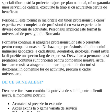
specialistilor nostri la proiecte majore pe plan national, ofera garantia
unor servicii de calitate, executate la timp si cu acuratetea ceruta de
beneficiar.
Personalul este format in majoritate din tineri profesionisti a caror
expertiza este completata de profesionisti cu vasta experienta in
diverse domenii de activitate. Personalul implicat este format la
universitati de prestigiu din Romania
Formarea continua si atragerea profesionistilor este o prioritate
pentru compania noastra. Ne bazam pe profesionisti din domeniul
ingineriei geodezice, a cadastrului, geografiei, geologiei avand astfel
la dispozitie un spectru larg de expertiza. Dezvoltarea permanenta si
pregatirea continua sunt prioriati pentru companiile noastre, astfel
incat am reusit sa atragem un numar important de doctori si
doctoranzi in domeniile lor de activitate, precum si cadre
universitare.
DE CE SA NE ALEGI?
Deoarece furnizam combinatia potrivita de solutii pentru clientii
nostri, la momentul potrivit.
Acuratete si precizie in executie
Acces extins la o gama variata de servicii