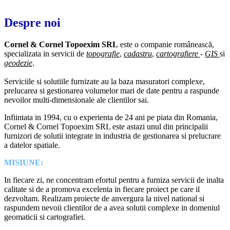
Despre noi
Cornel & Cornel Topoexim SRL
este o companie românească,
specializata in servicii de
topografie
,
cadastru
,
cartografiere
-
GIS
si
geodezie
.
Serviciile si solutiile furnizate au la baza masuratori complexe,
prelucarea si gestionarea volumelor mari de date pentru a raspunde
nevoilor multi-dimensionale ale clientilor sai.
Infiintata in 1994, cu o experienta de 24 ani pe piata din Romania,
Cornel & Cornel Topoexim SRL este astazi unul din principalii
furnizori de solutii integrate in industria de gestionarea si prelucrare
a datelor spatiale.
MISIUNE:
In fiecare zi, ne concentram efortul pentru a furniza servicii de inalta
calitate si de a promova excelenta in fiecare proiect pe care il
dezvoltam. Realizam proiecte de anvergura la nivel national si
raspundem nevoii clientilor de a avea solutii complexe in domeniul
geomaticii si cartografiei.