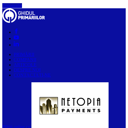
Topografie
PRIMĂRII
COMPANII
ARTICOLE
DESPRE NOI
CONTACTAȚI-NE
Plătiți online cu