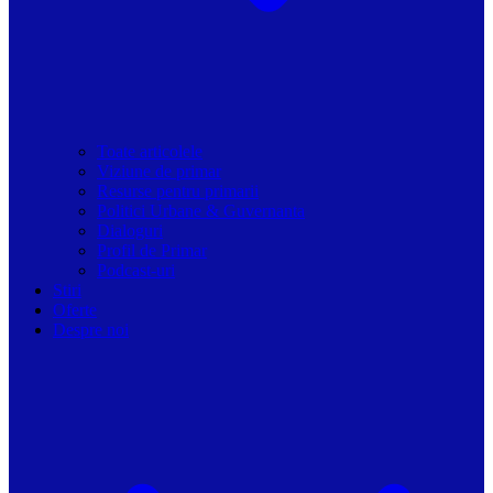
Toate articolele
Viziune de primar
Resurse pentru primarii
Politici Urbane & Guvernanta
Dialoguri
Profil de Primar
Podcast-uri
Stiri
Oferte
Despre noi