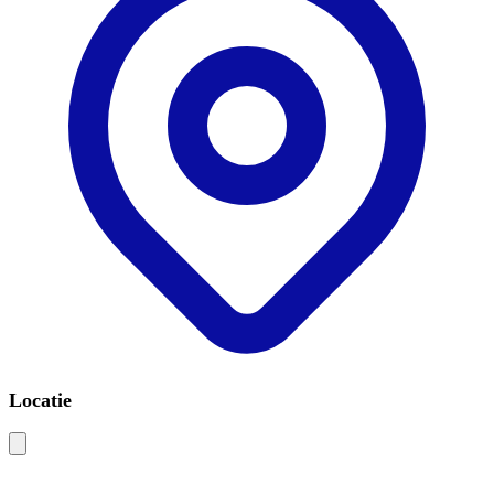
Locatie
Leaflet
|
©
OSM