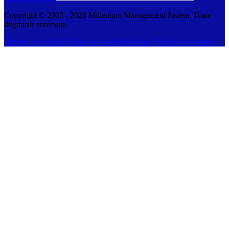
Copyright © 2003 -
2026
Millenium Management Sistem. Toate
drepturile rezervate.
Termeni și condiții
Politica de confidentialitate
Politica de cookie