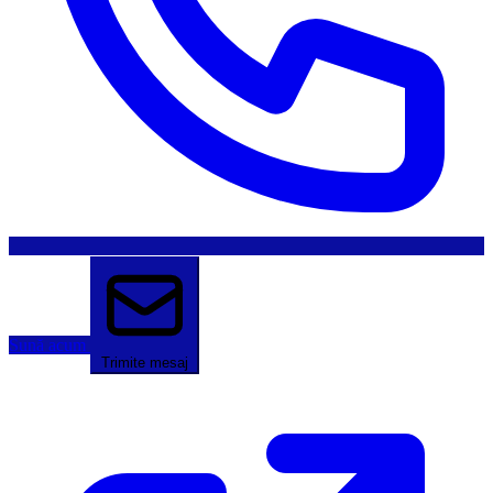
Sună acum
Trimite mesaj