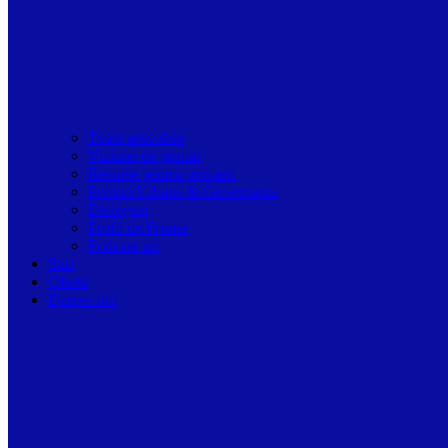
Toate articolele
Viziune de primar
Resurse pentru primarii
Politici Urbane & Guvernanta
Dialoguri
Profil de Primar
Podcast-uri
Stiri
Oferte
Despre noi