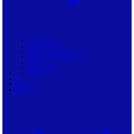
Toate articolele
Viziune de primar
Resurse pentru primarii
Politici Urbane & Guvernanta
Dialoguri
Profil de Primar
Podcast-uri
Stiri
Oferte
Despre noi