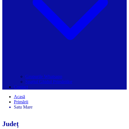
Grupurile Whatsapp
Spațiul Ghidul Primăriilor
Contact
Acasă
Primării
Satu Mare
Județ