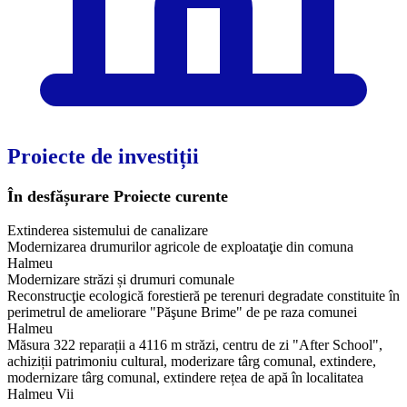
Proiecte de investiții
În desfășurare
Proiecte curente
Extinderea sistemului de canalizare
Modernizarea drumurilor agricole de exploataţie din comuna
Halmeu
Modernizare străzi și drumuri comunale
Reconstrucţie ecologică forestieră pe terenuri degradate constituite în
perimetrul de ameliorare "Păşune Brime" de pe raza comunei
Halmeu
Măsura 322 reparații a 4116 m străzi, centru de zi "After School",
achiziții patrimoniu cultural, moderizare târg comunal, extindere,
modernizare târg comunal, extindere rețea de apă în localitatea
Halmeu Vii