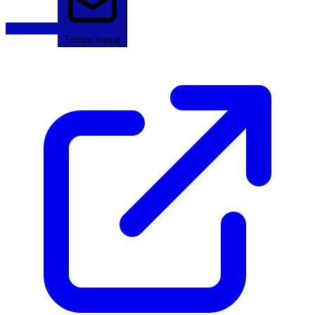
Sună acum
Trimite mesaj