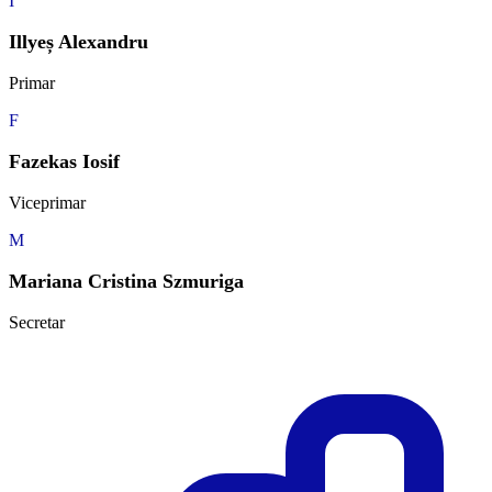
I
Illyeș Alexandru
Primar
F
Fazekas Iosif
Viceprimar
M
Mariana Cristina Szmuriga
Secretar