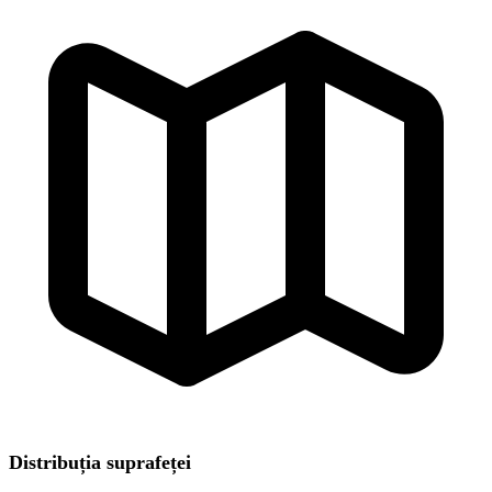
Distribuția suprafeței