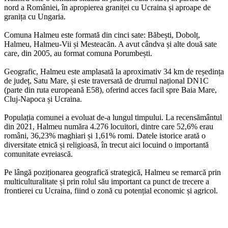
nord a României, în apropierea graniței cu Ucraina și aproape de
granița cu Ungaria.
Comuna Halmeu este formată din cinci sate: Băbești, Dobolț,
Halmeu, Halmeu-Vii și Mesteacăn. A avut cândva și alte două sate
care, din 2005, au format comuna Porumbești.
Geografic, Halmeu este amplasată la aproximativ 34 km de reședința
de județ, Satu Mare, și este traversată de drumul național DN1C
(parte din ruta europeană E58), oferind acces facil spre Baia Mare,
Cluj-Napoca și Ucraina.
Populația comunei a evoluat de-a lungul timpului. La recensământul
din 2021, Halmeu număra 4.276 locuitori, dintre care 52,6% erau
români, 36,23% maghiari și 1,61% romi. Datele istorice arată o
diversitate etnică și religioasă, în trecut aici locuind o importantă
comunitate evreiască.
Pe lângă poziționarea geografică strategică, Halmeu se remarcă prin
multiculturalitate și prin rolul său important ca punct de trecere a
frontierei cu Ucraina, fiind o zonă cu potențial economic și agricol.