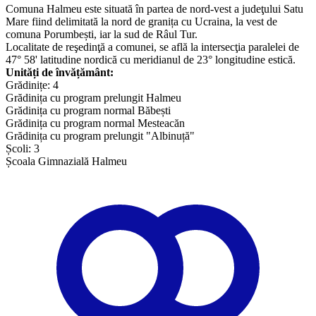
Comuna Halmeu este situată în partea de nord-vest a judeţului Satu
Mare fiind delimitată la nord de granița cu Ucraina, la vest de
comuna Porumbești, iar la sud de Râul Tur.
Localitate de reşedinţă a comunei, se află la intersecţia paralelei de
47° 58' latitudine nordică cu meridianul de 23° longitudine estică.
Unități de învățământ:
Grădinițe: 4
Grădinița cu program prelungit Halmeu
Grădinița cu program normal Băbești
Grădinița cu program normal Mesteacăn
Grădinița cu program prelungit "Albinuță"
Școli: 3
Școala Gimnazială Halmeu