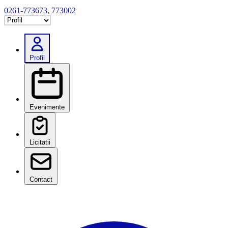
0261-773673, 773002
Selectează tab
Profil
Evenimente
Licitatii
Contact