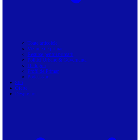
Toate articolele
Viziune de primar
Resurse pentru primarii
Politici Urbane & Guvernanta
Dialoguri
Profil de Primar
Podcast-uri
Stiri
Oferte
Despre noi