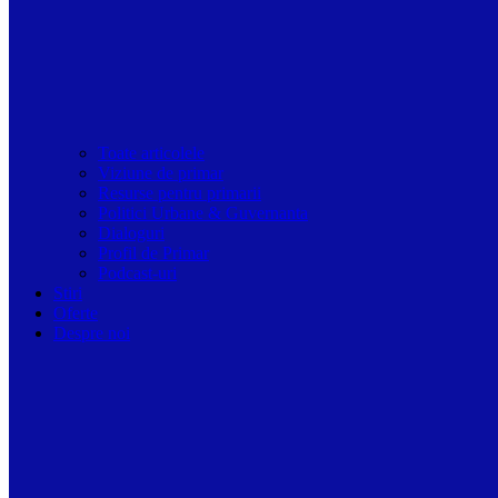
Toate articolele
Viziune de primar
Resurse pentru primarii
Politici Urbane & Guvernanta
Dialoguri
Profil de Primar
Podcast-uri
Stiri
Oferte
Despre noi