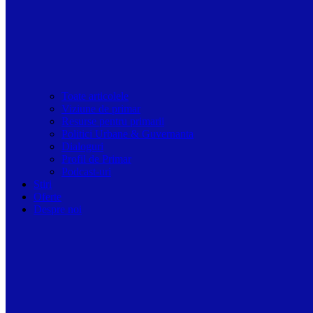
Toate articolele
Viziune de primar
Resurse pentru primarii
Politici Urbane & Guvernanta
Dialoguri
Profil de Primar
Podcast-uri
Stiri
Oferte
Despre noi