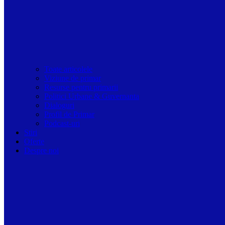
Toate articolele
Viziune de primar
Resurse pentru primarii
Politici Urbane & Guvernanta
Dialoguri
Profil de Primar
Podcast-uri
Stiri
Oferte
Despre noi