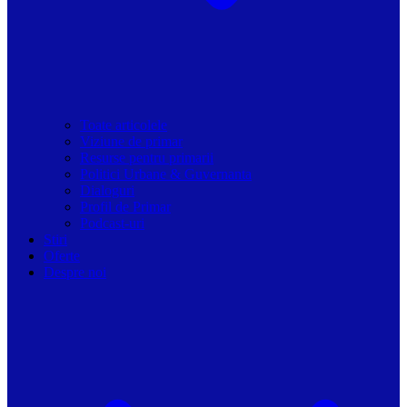
Toate articolele
Viziune de primar
Resurse pentru primarii
Politici Urbane & Guvernanta
Dialoguri
Profil de Primar
Podcast-uri
Stiri
Oferte
Despre noi