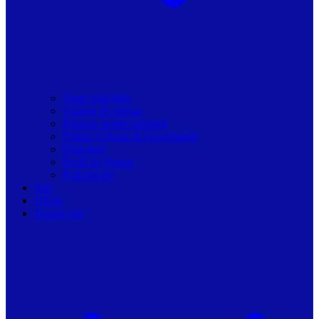
Toate articolele
Viziune de primar
Resurse pentru primarii
Politici Urbane & Guvernanta
Dialoguri
Profil de Primar
Podcast-uri
Stiri
Oferte
Despre noi