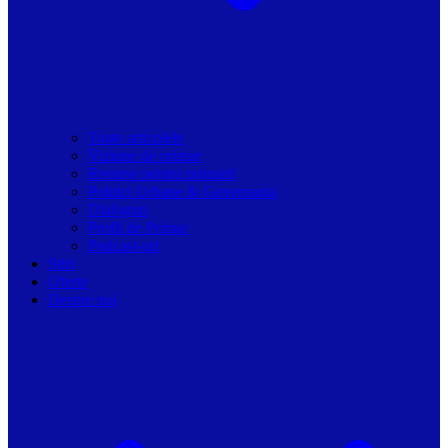
Toate articolele
Viziune de primar
Resurse pentru primarii
Politici Urbane & Guvernanta
Dialoguri
Profil de Primar
Podcast-uri
Stiri
Oferte
Despre noi