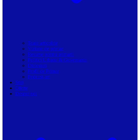
Toate articolele
Viziune de primar
Resurse pentru primarii
Politici Urbane & Guvernanta
Dialoguri
Profil de Primar
Podcast-uri
Stiri
Oferte
Despre noi