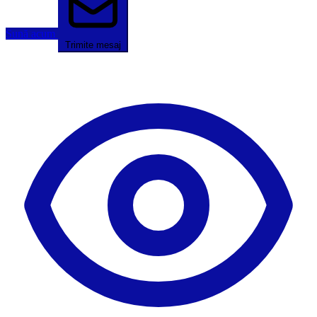
Sună acum
Trimite mesaj