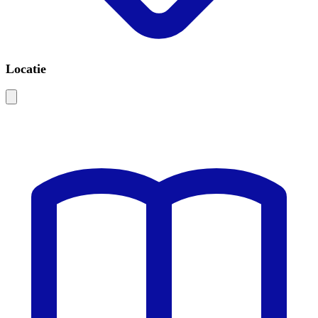
Locatie
Leaflet
|
©
OSM