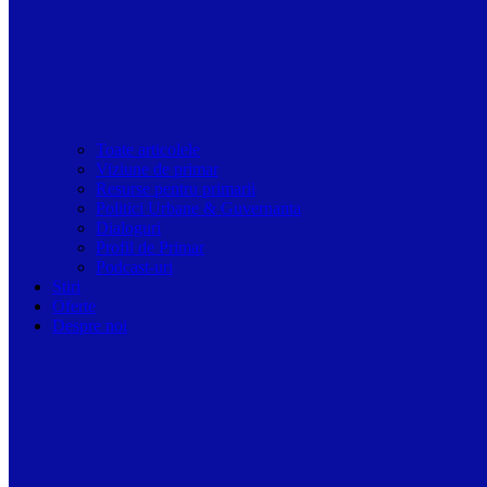
Toate articolele
Viziune de primar
Resurse pentru primarii
Politici Urbane & Guvernanta
Dialoguri
Profil de Primar
Podcast-uri
Stiri
Oferte
Despre noi