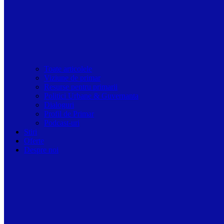
Toate articolele
Viziune de primar
Resurse pentru primarii
Politici Urbane & Guvernanta
Dialoguri
Profil de Primar
Podcast-uri
Stiri
Oferte
Despre noi