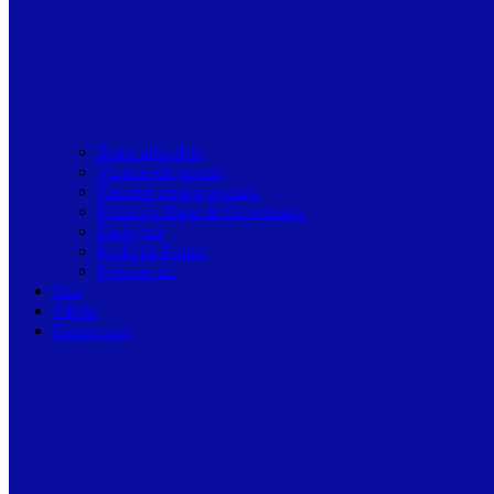
Toate articolele
Viziune de primar
Resurse pentru primarii
Politici Urbane & Guvernanta
Dialoguri
Profil de Primar
Podcast-uri
Stiri
Oferte
Despre noi