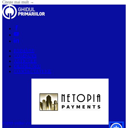
Citește mai mult →
PRIMĂRII
COMPANII
ARTICOLE
DESPRE NOI
CONTACTAȚI-NE
Plătiți online cu