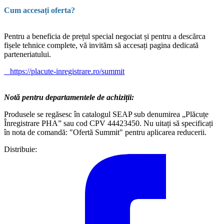
Cum accesați oferta?
Pentru a beneficia de prețul special negociat și pentru a descărca
fișele tehnice complete, vă invităm să accesați pagina dedicată
parteneriatului.
https://placute-inregistrare.ro/summit
Notă pentru departamentele de achiziții:
Produsele se regăsesc în catalogul SEAP sub denumirea „Plăcuțe
Înregistrare PHA” sau cod CPV 44423450. Nu uitați să specificați
în nota de comandă: "Ofertă Summit" pentru aplicarea reducerii.
Distribuie: