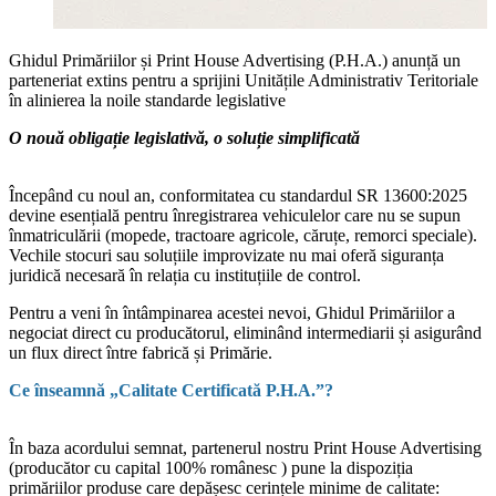
Ghidul Primăriilor și Print House Advertising (P.H.A.) anunță un
parteneriat extins pentru a sprijini Unitățile Administrativ Teritoriale
în alinierea la noile standarde legislative
O nouă obligație legislativă, o soluție simplificată
Începând cu noul an, conformitatea cu standardul SR 13600:2025
devine esențială pentru înregistrarea vehiculelor care nu se supun
înmatriculării (mopede, tractoare agricole, căruțe, remorci speciale).
Vechile stocuri sau soluțiile improvizate nu mai oferă siguranța
juridică necesară în relația cu instituțiile de control.
Pentru a veni în întâmpinarea acestei nevoi, Ghidul Primăriilor a
negociat direct cu producătorul, eliminând intermediarii și asigurând
un flux direct între fabrică și Primărie.
Ce înseamnă „Calitate Certificată P.H.A.”?
În baza acordului semnat, partenerul nostru Print House Advertising
(producător cu capital 100% românesc ) pune la dispoziția
primăriilor produse care depășesc cerințele minime de calitate: