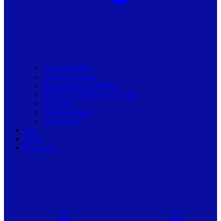
Toate articolele
Viziune de primar
Resurse pentru primarii
Politici Urbane & Guvernanta
Dialoguri
Profil de Primar
Podcast-uri
Stiri
Oferte
Despre noi