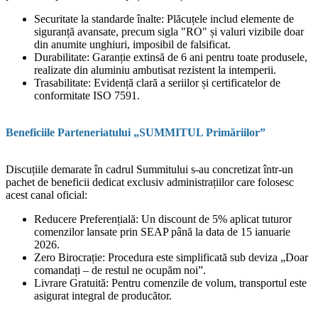
Securitate la standarde înalte: Plăcuțele includ elemente de
siguranță avansate, precum sigla "RO" și valuri vizibile doar
din anumite unghiuri, imposibil de falsificat.
Durabilitate: Garanție extinsă de 6 ani pentru toate produsele,
realizate din aluminiu ambutisat rezistent la intemperii.
Trasabilitate: Evidență clară a seriilor și certificatelor de
conformitate ISO 7591.
Beneficiile Parteneriatului „SUMMITUL Primăriilor”
Discuțiile demarate în cadrul Summitului s-au concretizat într-un
pachet de beneficii dedicat exclusiv administrațiilor care folosesc
acest canal oficial:
Reducere Preferențială: Un discount de 5% aplicat tuturor
comenzilor lansate prin SEAP până la data de 15 ianuarie
2026.
Zero Birocrație: Procedura este simplificată sub deviza „Doar
comandați – de restul ne ocupăm noi”.
Livrare Gratuită: Pentru comenzile de volum, transportul este
asigurat integral de producător.