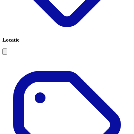
Locatie
Leaflet
|
©
OSM