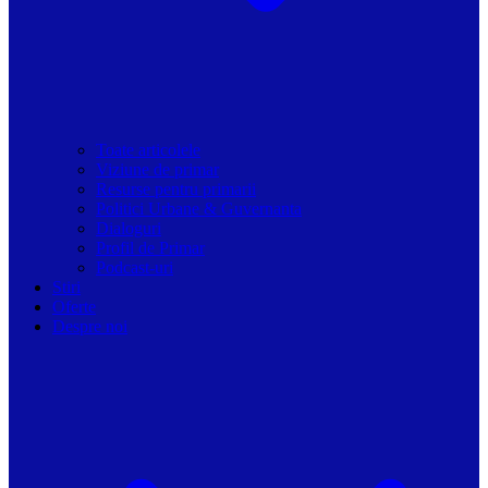
Toate articolele
Viziune de primar
Resurse pentru primarii
Politici Urbane & Guvernanta
Dialoguri
Profil de Primar
Podcast-uri
Stiri
Oferte
Despre noi