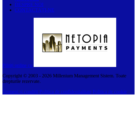
DESPRE NOI
CONTACTAȚI-NE
Plătiți online cu
Copyright © 2003 -
2026
Millenium Management Sistem. Toate
drepturile rezervate.
Termeni și condiții
Politica de confidentialitate
Politica de cookie