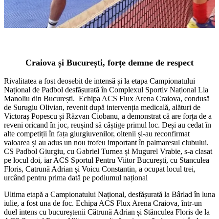
Craiova și București, forțe demne de respect
Rivalitatea a fost deosebit de intensă și la etapa Campionatului
Național de Padbol desfășurată în Complexul Sportiv Național Lia
Manoliu din București. Echipa ACS Flux Arena Craiova, condusă
de Surugiu Olivian, revenit după intervenția medicală, alături de
Victoraș Popescu și Răzvan Ciobanu, a demonstrat că are forța de a
reveni oricand în joc, reușind să câștige primul loc. Deși au cedat în
alte competiții în fața giurgiuvenilor, oltenii și-au reconfirmat
valoarea și au adus un nou trofeu important în palmaresul clubului.
CS Padbol Giurgiu, cu Gabriel Turnea și Mugurel Vrabie, s-a clasat
pe locul doi, iar ACS Sportul Pentru Viitor București, cu Stanculea
Floris, Catrună Adrian și Voicu Constantin, a ocupat locul trei,
urcând pentru prima dată pe podiumul național
Ultima etapă a Campionatului Național, desfășurată la Bârlad în luna
iulie, a fost una de foc. Echipa ACS Flux Arena Craiova, într-un
duel intens cu bucureștenii Cătrună Adrian și Stănculea Floris de la