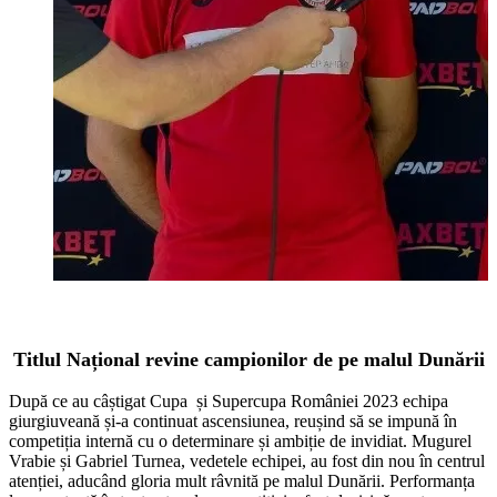
Titlul Național revine campionilor de pe malul Dunării
După ce au câștigat Cupa și Supercupa României 2023 echipa
giurgiuveană și-a continuat ascensiunea, reușind să se impună în
competiția internă cu o determinare și ambiție de invidiat. Mugurel
Vrabie și Gabriel Turnea, vedetele echipei, au fost din nou în centrul
atenției, aducând gloria mult râvnită pe malul Dunării. Performanța