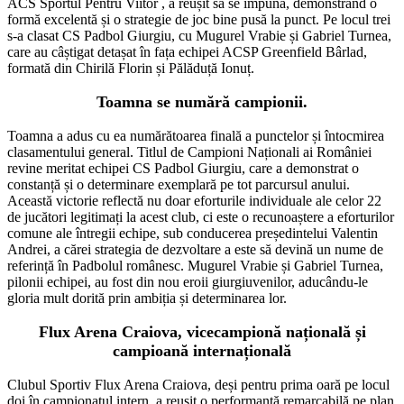
ACS Sportul Pentru Viitor , a reușit să se impună, demonstrând o
formă excelentă și o strategie de joc bine pusă la punct. Pe locul trei
s-a clasat CS Padbol Giurgiu, cu Mugurel Vrabie și Gabriel Turnea,
care au câștigat detașat în fața echipei ACSP Greenfield Bârlad,
formată din Chirilă Florin și Pălăduță Ionuț.
Toamna se numără campionii.
Toamna a adus cu ea numărătoarea finală a punctelor și întocmirea
clasamentului general. Titlul de Campioni Naționali ai României
revine meritat echipei CS Padbol Giurgiu, care a demonstrat o
constanță și o determinare exemplară pe tot parcursul anului.
Această victorie reflectă nu doar eforturile individuale ale celor 22
de jucători legitimați la acest club, ci este o recunoaștere a eforturilor
comune ale întregii echipe, sub conducerea președintelui Valentin
Andrei, a cărei strategia de dezvoltare a este să devină un nume de
referință în Padbolul românesc. Mugurel Vrabie și Gabriel Turnea,
pilonii echipei, au fost din nou eroii giurgiuvenilor, aducându-le
gloria mult dorită prin ambiția și determinarea lor.
Flux Arena Craiova, vicecampionă națională și
campioană internațională
Clubul Sportiv Flux Arena Craiova, deși pentru prima oară pe locul
doi în campionatul intern, a reușit o performanță remarcabilă pe plan