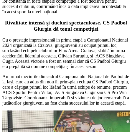
lor constantă în toate etapele competiției a fost decisivă pentru
succesul clubului, confirmând încă o dată implicarea incontestabilă
în acest sport la nivel național.
Rivalitate intensă și dueluri spectaculoase. CS Padbol
Giurgiu dă tonul competiției
Cu o prestație impresionantă in prima etapă a Campionatul National
2024 organizată la Craiova, giurgiuvenii au ocupat primul loc,
surclasând echipele cluburilor Flux Arena Craiova, slabită în urma
accidentării liderului acesteia, Olivian Surugiu, și ACS Singidava
Cugir. Această victorie a fost un semnal clar că CS Padbol Giurgiu
era pregătită să domine competiția și în acest sezon.
Au urmat meciurile din cadrul Campionatului Național de Padbol de
la Iași, care au adus din nou în prim-plan echipa CS Padbol Giurgiu,
care a câștigat primul loc lăsând în urmă echipe de renume, precum
ACS Sportul Pentru Viitor, ACS Singidava Cugir sau CS Pro Win
Târgoviște. Coordonarea impecabilă și viziunea de joc remarcabilă a
jucătorilor giurgiuveni au fost cheia succesului lor în această etapă.