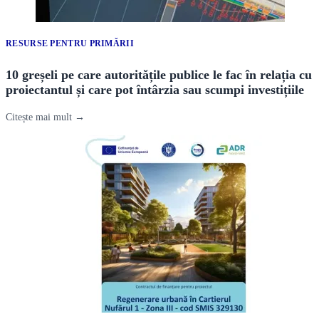
RESURSE PENTRU PRIMĂRII
10 greșeli pe care autoritățile publice le fac în relația cu
proiectantul și care pot întârzia sau scumpi investițiile
Citește mai mult →