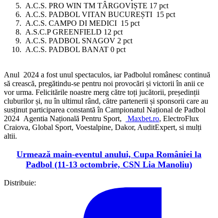
A.C.S. PRO WIN TM TÂRGOVIȘTE 17 pct
A.C.S. PADBOL VITAN BUCUREȘTI 15 pct
A.C.S. CAMPO DI MEDICI 15 pct
A.S.C.P GREENFIELD 12 pct
A.C.S. PADBOL SNAGOV 2 pct
A.C.S. PADBOL BANAT 0 pct
Anul 2024 a fost unul spectaculos, iar Padbolul românesc continuă
să crească, pregătindu-se pentru noi provocări și victorii în anii ce
vor urma. Felicitările noastre merg către toți jucătorii, președinții
cluburilor și, nu în ultimul rând, către partenerii și sponsorii care au
susținut participarea constantă în Campionatul Național de Padbol
2024 Agentia Națională Pentru Sport,
Maxbet.ro
, ElectroFlux
Craiova, Global Sport, Voestalpine, Dakor, AuditExpert, si mulți
altii.
Urmează main-eventul anului, Cupa României la
Padbol (11-13 octombrie, CSN Lia Manoliu)
Distribuie: