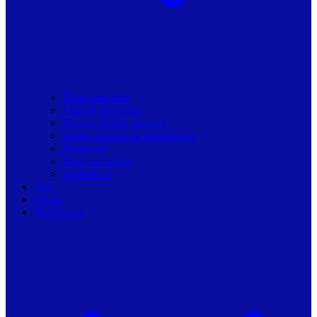
Toate articolele
Viziune de primar
Resurse pentru primarii
Politici Urbane & Guvernanta
Dialoguri
Profil de Primar
Podcast-uri
Stiri
Oferte
Despre noi