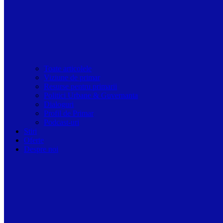
Toate articolele
Viziune de primar
Resurse pentru primarii
Politici Urbane & Guvernanta
Dialoguri
Profil de Primar
Podcast-uri
Stiri
Oferte
Despre noi