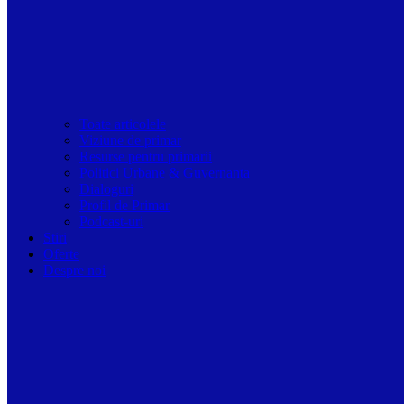
Toate articolele
Viziune de primar
Resurse pentru primarii
Politici Urbane & Guvernanta
Dialoguri
Profil de Primar
Podcast-uri
Stiri
Oferte
Despre noi