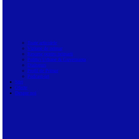
Toate articolele
Viziune de primar
Resurse pentru primarii
Politici Urbane & Guvernanta
Dialoguri
Profil de Primar
Podcast-uri
Stiri
Oferte
Despre noi