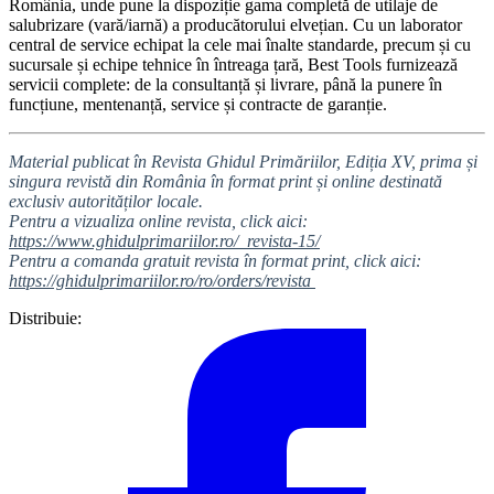
România, unde pune la dispoziție gama completă de utilaje de
salubrizare (vară/iarnă) a producătorului elvețian. Cu un laborator
central de service echipat la cele mai înalte standarde, precum și cu
sucursale și echipe tehnice în întreaga țară, Best Tools furnizează
servicii complete: de la consultanță și livrare, până la punere în
funcțiune, mentenanță, service și contracte de garanție.
Material publicat în Revista Ghidul Primăriilor, Ediția XV, prima și
singura revistă din România în format print și online destinată
exclusiv autorităților locale.
Pentru a vizualiza online revista, click aici:
https://www.ghidulprimariilor.ro/_revista-15/
Pentru a comanda gratuit revista în format print, click aici:
https://ghidulprimariilor.ro/ro/orders/revista
Distribuie: