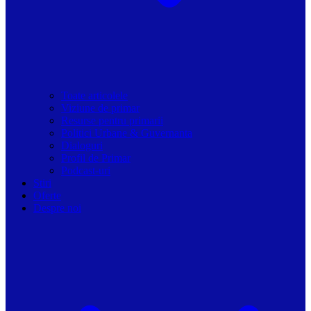
Toate articolele
Viziune de primar
Resurse pentru primarii
Politici Urbane & Guvernanta
Dialoguri
Profil de Primar
Podcast-uri
Stiri
Oferte
Despre noi