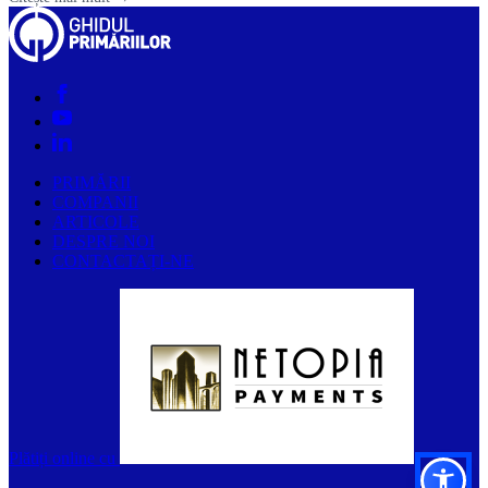
PRIMĂRII
COMPANII
ARTICOLE
DESPRE NOI
CONTACTAȚI-NE
Plătiți online cu