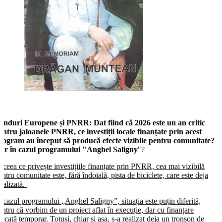
onduri Europene și PNRR:
Dat fiind că 2026 este un an critic
entru jaloanele PNRR, ce investiții locale finanțate prin acest
rogram au început să producă efecte vizibile pentru comunitate?
ar în cazul programului "Anghel Saligny
"?
n ceea ce privește investițiile finanțate prin PNRR, cea mai vizibilă
entru comunitate este, fără îndoială, pista de biciclete, care este deja
inalizată.
n cazul programului „Anghel Saligny”, situația este puțin diferită,
entru că vorbim de un proiect aflat în execuție, dar cu finanțare
locată temporar. Totuși, chiar și așa, s-a realizat deja un tronson de