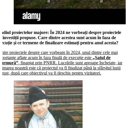
tadiul proiectelor majore:
În 2024 ne vorbeați despre proiectele
e investiții propuse. Care dintre acestea sunt acum în faza de
xecuție și ce termene de finalizare estimați pentru anul acesta?
intre proiectele despre care vorbeam în 2024, unul dintre cele mai
mportante aflate acum în faza finală de execuție este
„Satul de
armură”
, finanțat prin PNRR. Lucrările sunt aproape încheiate, iar
stimarea noastră este că proiectul va fi finalizat până la sfârșitul lunii
ugust, după care obiectivul va fi deschis pentru vizitatori.