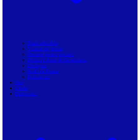
Toate articolele
Viziune de primar
Resurse pentru primarii
Politici Urbane & Guvernanta
Dialoguri
Profil de Primar
Podcast-uri
Stiri
Oferte
Despre noi