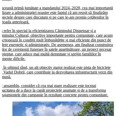
n această primă jumătate a mandatului 2024–2028, cea mai importantă
ealizare a administrației noastre este faptul că am reușit să finalizăm
roiectele despre care discutam și pe care le-am promis cetățenilor în
erioada anterioară.
ă refer în special la eficientizarea Căminului Dispensar și a
ăminului Cultural, obiective importante pentru comunitate, care acum
uncționează în condiții mult îmbunătățite și mai eficiente din punct de
edere energetic și administrativ. De asemenea, am finalizat construirea
ălilor de ceremonii funerare în satele aparținătoare, un proiect necesar
i așteptat, care aduce mai multă demnitate și sprijin familiilor în
omente dificile.
u în ultimul rând, un alt obiectiv major realizat este pista de biciclete
in Vadul Dobrii, care contribuie la dezvoltarea infrastructurii verzi din
omună.
er ansamblu, consider că cea mai mare realizare este tocmai
apacitatea de a duce la capăt proiectele asumate și de a transforma
ngajamentele din campanie în rezultate concrete pentru comunitate.