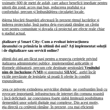
proximativ 600 de metri de asfalt, care aduce beneficii imediate pentru
ocuitorii din zonă: acces mai bun, reducerea prafului și a
isconfortului, precum și îmbunătățirea circulației locale.
roblema blocării finanțării afectează în prezent ritmul lucrărilor și
xtinderea proiectului, însă partea deja executată rămâne un câștig
oncret pentru comunitate și dovada că proiectul are efecte reale chiar
i în stadiul actual.
igitalizare și Smart City:
Cum a evoluat interacțiunea
etățeanului cu primăria în ultimii doi ani? Ați implementat soluții
oi de digitalizare sau servicii online?
n ultimii doi ani am făcut pași pentru a respecta cerințele privind
igitalizarea administrației publice, implementând aplicațiile și
latformele obligatorii, precum cele destinate gestionării
Venitului
inim de Incluziune (VMI)
și sistemului
SIIASC
, astfel încât
erviciile prevăzute de legislație să poată fi oferite în condiții
orespunzătoare.
n ceea ce privește extinderea serviciilor digitale, ne confruntăm însă cu
 provocare importantă: infrastructura de internet din comuna noastră
ste încă deficitară, iar conexiunea foarte slabă limitează posibilitatea
mplementării unor soluții digitale mai complexe. Din acest motiv,
elația directă cu cetățenii rămâne, în prezent, cea mai eficientă