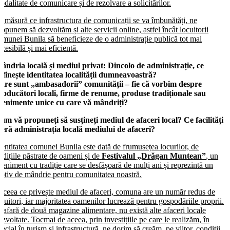
odalitate de comunicare și de rezolvare a solicitărilor.
e măsură ce infrastructura de comunicații se va îmbunătăți, ne
ropunem să dezvoltăm și alte servicii online, astfel încât locuitorii
omunei Bunila să beneficieze de o administrație publică tot mai
ccesibilă și mai eficientă.
ândria locală și mediul privat: Dincolo de administrație, ce
efinește identitatea localității dumneavoastră?
are sunt „ambasadorii” comunității – fie că vorbim despre
roducători locali, firme de renume, produse tradiționale sau
venimente unice cu care vă mândriți?
um vă propuneți să susțineți mediul de afaceri local? Ce facilități
feră administrația locală mediului de afaceri?
dentitatea comunei Bunila este dată de frumusețea locurilor, de
radițiile păstrate de oameni și de
Festivalul „Drăgan Muntean”
, un
veniment cu tradiție care se desfășoară de mulți ani și reprezintă un
otiv de mândrie pentru comunitatea noastră.
n ceea ce privește mediul de afaceri, comuna are un număr redus de
ocuitori, iar majoritatea oamenilor lucrează pentru gospodăriile proprii.
n afară de două magazine alimentare, nu există alte afaceri locale
ezvoltate. Tocmai de aceea, prin investițiile pe care le realizăm, în
pecial în turism și infrastructură, ne dorim să creăm, pe viitor, condiții