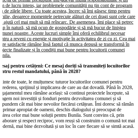
itm de lucru intens, iar problemele comunității nu țin cont de program
au de zilele libere. Cu toate acestea, încerc să îmi găsesc timp pentru
amilie, deoarece momentele petrecute alături de cei dragi sunt cele care
ă ajută cel mai mult să mă reîncarc. De asemenea, îmi place să petrec
imp în natură, să mă ocup de gospodărie și să mă bucur de liniștea
omunei noastre. Aceste lucruri simple îmi oferă echilibrul necesar
entru a reveni cu energie și motivație în activitatea de zi cu zi. Cea mai
are satisfacție rămâne însă faptul că munca depusă se transformă în
roiecte finalizate și în condiții mai bune pentru locuitorii comunei
unila.
esaj pentru cetățeni:
Ce mesaj doriți să transmiteți locuitorilor
entru restul mandatului, până în 2028?
nainte de toate, le mulțumesc tuturor locuitorilor comunei pentru
ncrederea, sprijinul și implicarea de care au dat dovadă. Până în 2028,
ngajamentul meu rămâne același: să continui proiectele începute, să
tragem noi investiții și fonduri pentru dezvoltarea comunei și să
ăspundem cât mai bine nevoilor fiecărui cetățean. Îmi doresc să rămân
n primar apropiat de oameni, deschis dialogului și preocupat de
ăsirea celor mai bune soluții pentru Bunila. Sunt convins că, prin
olaborare și respect reciproc, vom reuși să construim o comună tot mai
odernă, mai bine dezvoltată și un loc în care fiecare să se simtă acasă.