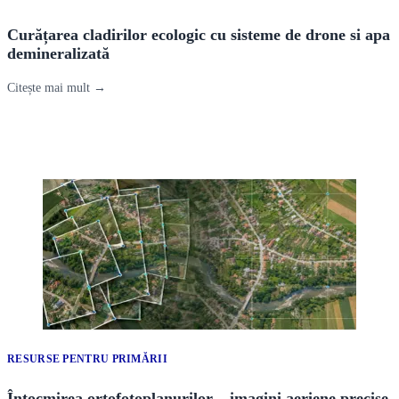
Curățarea cladirilor ecologic cu sisteme de drone si apa
demineralizată
Citește mai mult →
RESURSE PENTRU PRIMĂRII
Întocmirea ortofotoplanurilor – imagini aeriene precise