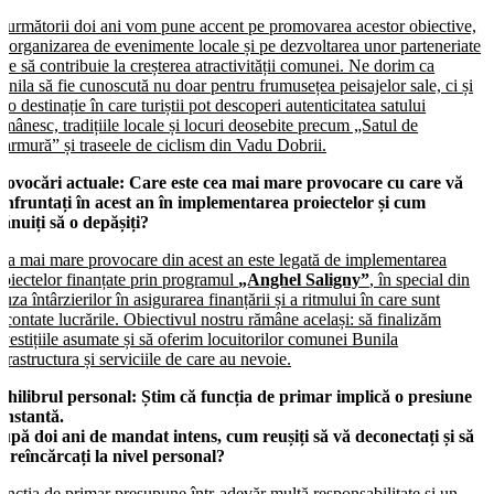
n următorii doi ani vom pune accent pe promovarea acestor obiective,
e organizarea de evenimente locale și pe dezvoltarea unor parteneriate
are să contribuie la creșterea atractivității comunei. Ne dorim ca
unila să fie cunoscută nu doar pentru frumusețea peisajelor sale, ci și
a o destinație în care turiștii pot descoperi autenticitatea satului
omânesc, tradițiile locale și locuri deosebite precum „Satul de
armură” și traseele de ciclism din Vadu Dobrii.
rovocări actuale:
Care este cea mai mare provocare cu care vă
onfruntați în acest an în implementarea proiectelor și cum
lănuiți să o depășiți?
ea mai mare provocare din acest an este legată de implementarea
roiectelor finanțate prin programul
„Anghel Saligny”
, în special din
auza întârzierilor în asigurarea finanțării și a ritmului în care sunt
econtate lucrările. Obiectivul nostru rămâne același: să finalizăm
nvestițiile asumate și să oferim locuitorilor comunei Bunila
nfrastructura și serviciile de care au nevoie.
chilibrul personal:
Știm că funcția de primar implică o presiune
onstantă.
upă doi ani de mandat intens, cum reușiți să vă deconectați și să
ă reîncărcați la nivel personal?
uncția de primar presupune într-adevăr multă responsabilitate și un