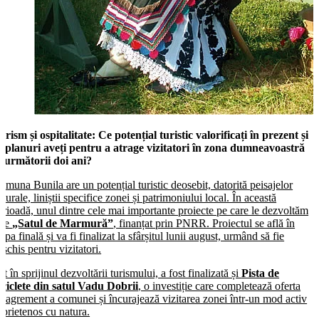
urism și ospitalitate:
Ce potențial turistic valorificați în prezent și
e planuri aveți pentru a atrage vizitatori în zona dumneavoastră
n următorii doi ani?
omuna Bunila are un potențial turistic deosebit, datorită peisajelor
aturale, liniștii specifice zonei și patrimoniului local. În această
erioadă, unul dintre cele mai importante proiecte pe care le dezvoltăm
ste
„Satul de Marmură”
, finanțat prin PNRR. Proiectul se află în
tapa finală și va fi finalizat la sfârșitul lunii august, urmând să fie
eschis pentru vizitatori.
ot în sprijinul dezvoltării turismului, a fost finalizată și
Pista de
iciclete din satul Vadu Dobrii
, o investiție care completează oferta
e agrement a comunei și încurajează vizitarea zonei într-un mod activ
i prietenos cu natura.