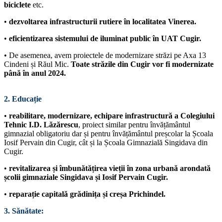
biciclete
etc.
•
dezvoltarea infrastructurii rutiere în localitatea Vinerea.
•
eficientizarea sistemului de iluminat public în UAT Cugir.
• De asemenea, avem proiectele de modernizare străzi pe Axa 13
Cindeni și Răul Mic.
Toate străzile din Cugir vor fi modernizate
până în anul 2024.
2. Educație
•
reabilitare, modernizare, echipare infrastructură a Colegiului
Tehnic I.D. Lăzărescu
, proiect similar pentru învățământul
gimnazial obligatoriu dar și pentru învățământul preșcolar la Școala
Iosif Pervain din Cugir, cât și la Școala Gimnazială Singidava din
Cugir.
•
revitalizarea și îmbunătățirea vieții în zona urbană arondată
școlii gimnaziale Singidava și Iosif Pervain Cugir.
•
reparație capitală grădinița și creșa Prichindel.
3. Sănătate: