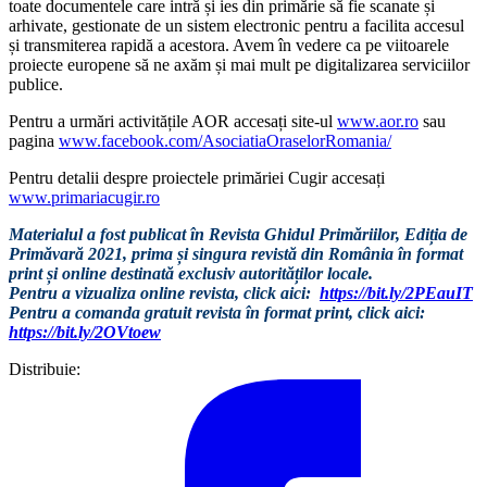
toate documentele care intră și ies din primărie să fie scanate și
arhivate, gestionate de un sistem electronic pentru a facilita accesul
și transmiterea rapidă a acestora. Avem în vedere ca pe viitoarele
proiecte europene să ne axăm și mai mult pe digitalizarea serviciilor
publice.
Pentru a urmări activitățile AOR accesați site-ul
www.aor.ro
sau
pagina
www.facebook.com/AsociatiaOraselorRomania/
Pentru detalii despre proiectele primăriei Cugir accesați
www.primariacugir.ro
Materialul a fost publicat în Revista Ghidul Primăriilor, Ediția de
Primăvară 2021, prima și singura revistă din România în format
print și online destinată exclusiv autorităților locale.
Pentru a vizualiza online revista, click aici:
https://bit.ly/2PEauIT
Pentru a comanda gratuit revista în format print, click aici:
https://bit.ly/2OVtoew
Distribuie: