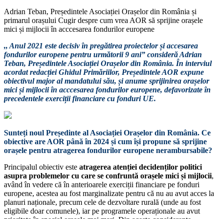
Adrian Teban, Președintele Asociației Orașelor din România și
primarul orașului Cugir despre cum vrea AOR să sprijine orașele
mici și mijlocii în acccesarea fondurilor europene
,, Anul 2021 este decisiv în pregătirea proiectelor și accesarea
fondurilor europene pentru următorii 9 ani” consideră Adrian
Teban, Președintele Asociației Orașelor din România. În interviul
acordat redacției Ghidul Primăriilor, Președintele AOR expune
obiectivul major al mandatului său, și anume sprijinirea orașelor
mici și mijlocii în acccesarea fondurilor europene, defavorizate în
precedentele exerciții financiare cu fonduri UE.
Sunteți noul Președinte al Asociației Orașelor din România. Ce
obiective are AOR până în 2024 și cum își propune să sprijine
orașele pentru atragerea fondurilor europene nerambursabile?
Principalul obiectiv este
atragerea atenției decidenților politici
asupra problemelor cu care se confruntă orașele mici și mijlocii
,
având în vedere că în anterioarele exerciții financiare pe fonduri
europene, acestea au fost marginalizate pentru că nu au avut acces la
planuri naționale, precum cele de dezvoltare rurală (unde au fost
eligibile doar comunele), iar pe programele operaționale au avut