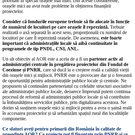
prioritate în special orașele mai mari. Din aceste considerente,
orașele mici au avut reale probleme în obținerea finanțării
proiectelor.
Consider că fondurile europene trebuie să fie alocate în funcție
de numărul de locuitori pe care orașele îl reprezintă.
Trebuie
realizată o axă separată în acest sens, proporțională cu numărul de
locuitori pe care îl reprezintă orașele. De asemenea,
este foarte
important că administrațiile locale să aibă continuitate în
programele de tip PNDL, CNI, ANL.
Un alt obiectiv al AOR este a acela de a fi un
partener activ al
administrației centrale în pregătirea proiectelor din Fondul de
Coeziune și PNRR
, care să ducă la o creștere reală a calității vieții
din orașele mici și mijlocii. PNRR este o provocare dar și o fereastră
de oportunități pentru administrațiile publice locale și centrale. Ne
propunem să continuăm parteneriatul cu celelalte structuri asociative
ale administrației publice locale, deoarece împreună putem continua
procesul de reformă al administrației publice locale și să contribuim
la îmbunătățirea serviciilor publice, prin digitalizarea acestora. Ne
dorim să susținem orașele mici și mijlocii pentru a avea o șansă reală
în accesarea proiectelor și să urbanizăm spațiul rural din localitățile
componente.
Ce sfaturi aveți pentru primarii din România în calitate de
președinte AOR? Ce proiecte pot fi finanțate prin PNRR și ce