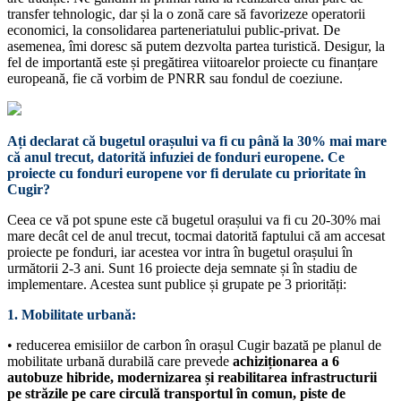
transfer tehnologic, dar și la o zonă care să favorizeze operatorii
economici, la consolidarea parteneriatului public-privat. De
asemenea, îmi doresc să putem dezvolta partea turistică. Desigur, la
fel de importantă este și pregătirea viitoarelor proiecte cu finanțare
europeană, fie că vorbim de PNRR sau fondul de coeziune.
Ați declarat că bugetul orașului va fi cu până la 30% mai mare
că anul trecut, datorită infuziei de fonduri europene. Ce
proiecte cu fonduri europene vor fi derulate cu prioritate în
Cugir?
Ceea ce vă pot spune este că bugetul orașului va fi cu 20-30% mai
mare decât cel de anul trecut, tocmai datorită faptului că am accesat
proiecte pe fonduri, iar acestea vor intra în bugetul orașului în
următorii 2-3 ani. Sunt 16 proiecte deja semnate și în stadiu de
implementare. Acestea sunt publice și grupate pe 3 priorități:
1. Mobilitate urbană:
• reducerea emisiilor de carbon în orașul Cugir bazată pe planul de
mobilitate urbană durabilă care prevede
achiziționarea a 6
autobuze hibride, modernizarea și reabilitarea infrastructurii
pe străzile pe care circulă transportul în comun, piste de