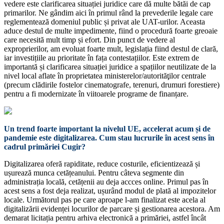
vedere este clarificarea situației juridice care dă multe bătăi de cap
primarilor. Ne gândim aici în primul rând la prevederile legale care
reglementează domeniul public și privat ale UAT-urilor. Aceasta
aduce destul de multe impedimente, fiind o procedură foarte greoaie
care necesită mult timp și efort. Din punct de vedere al
exproprierilor, am evoluat foarte mult, legislația fiind destul de clară,
iar investițiile au prioritate în fața contestațiilor. Este extrem de
importantă și clarificarea situației juridice a spațiilor neutilizate de la
nivel local aflate în proprietatea ministerelor/autorităţilor centrale
(precum clădirile fostelor cinematografe, terenuri, drumuri forestiere)
pentru a fi modernizate în viitoarele programe de finanțare.
Un trend foarte important la nivelul UE, accelerat acum și de
pandemie este digitalizarea. Cum stau lucrurile în acest sens în
cadrul primăriei Cugir?
Digitalizarea oferă rapiditate, reduce costurile, eficientizează și
ușurează munca cetățeanului. Pentru câteva segmente din
administrația locală, cetățenii au deja accces online. Primul pas în
acest sens a fost deja realizat, ușurând modul de plată al impozitelor
locale. Următorul pas pe care aproape l-am finalizat este acela al
digitalizării evidenței locurilor de parcare și gestionarea acestora. Am
demarat licitația pentru arhiva electronică a primăriei, astfel încât