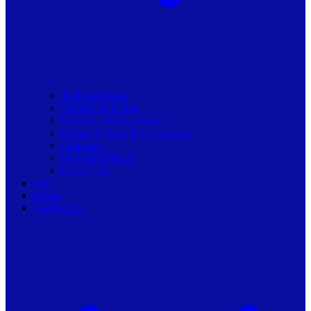
Toate articolele
Viziune de primar
Resurse pentru primarii
Politici Urbane & Guvernanta
Dialoguri
Profil de Primar
Podcast-uri
Stiri
Oferte
Despre noi