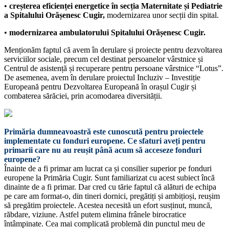
•
creșterea eficienței energetice în secția Maternitate și Pediatrie
a Spitalului Orășenesc Cugir,
modernizarea unor secții din spital.
•
modernizarea ambulatorului Spitalului Orășenesc Cugir.
Menționăm faptul că avem în derulare și proiecte pentru dezvoltarea
serviciilor sociale, precum cel destinat persoanelor vârstnice și
Centrul de asistență și recuperare pentru persoane vârstnice “Lotus”.
De asemenea, avem în derulare proiectul Incluziv – Investiție
Europeană pentru Dezvoltarea Europeană în orașul Cugir și
combaterea sărăciei, prin acomodarea diversității.
Primăria dumneavoastră este cunoscută pentru proiectele
implementate cu fonduri europene. Ce sfaturi aveți pentru
primarii care nu au reușit până acum să acceseze fonduri
europene?
Înainte de a fi primar am lucrat ca și consilier superior pe fonduri
europene la Primăria Cugir. Sunt familiarizat cu acest subiect încă
dinainte de a fi primar. Dar cred cu tărie faptul că alături de echipa
pe care am format-o, din tineri dornici, pregătiți și ambițioși, reușim
să pregătim proiectele. Acestea necesită un efort susținut, muncă,
răbdare, viziune. Astfel putem elimina frânele birocratice
întâmpinate. Cea mai complicată problemă din punctul meu de