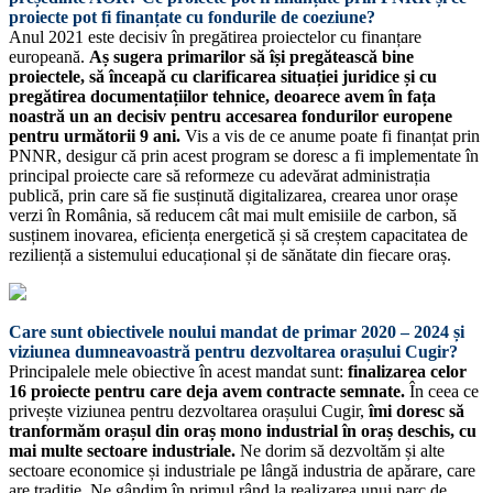
proiecte pot fi finanțate cu fondurile de coeziune?
Anul 2021 este decisiv în pregătirea proiectelor cu finanțare
europeană.
Aș sugera primarilor să își pregătească bine
proiectele, să înceapă cu clarificarea situației juridice și cu
pregătirea documentațiilor tehnice, deoarece avem în fața
noastră un an decisiv pentru accesarea fondurilor europene
pentru următorii 9 ani.
Vis a vis de ce anume poate fi finanțat prin
PNNR, desigur că prin acest program se doresc a fi implementate în
principal proiecte care să reformeze cu adevărat administrația
publică, prin care să fie susținută digitalizarea, crearea unor orașe
verzi în România, să reducem cât mai mult emisiile de carbon, să
susținem inovarea, eficiența energetică și să creștem capacitatea de
reziliență a sistemului educațional și de sănătate din fiecare oraș.
Care sunt obiectivele noului mandat de primar 2020 – 2024 și
viziunea dumneavoastră pentru dezvoltarea orașului Cugir?
Principalele mele obiective în acest mandat sunt:
finalizarea celor
16 proiecte pentru care deja avem contracte semnate.
În ceea ce
privește viziunea pentru dezvoltarea orașului Cugir,
îmi doresc să
tranformăm orașul din oraș mono industrial în oraș deschis, cu
mai multe sectoare industriale.
Ne dorim să dezvoltăm și alte
sectoare economice și industriale pe lângă industria de apărare, care
are tradiție. Ne gândim în primul rând la realizarea unui parc de