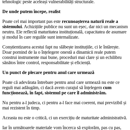
tehnologic peste aceleași vulnerabilități structurale.
De unde putem începe, realist
Poate cel mai important pas este
recunoașterea naturii reale a
sistemului
. Achizițiile publice nu sunt un eșec, dar nici un mecanism
neutru. Ele reflectă maturitatea instituțională, capacitatea de asumare
și modul în care regulile sunt internalizate.
Conștientizarea acestui fapt nu slăbește instituțiile, ci le întărește.
Doar pornind de la o înțelegere onestă a dinamicii reale putem
construi instrumente mai bune, proceduri mai clare și un echilibru
sănătos între control, responsabilitate și eficiență.
Un punct de plecare pentru anul care urmează
Poate că adevărata întrebare pentru anul care urmează nu este ce
reguli mai adăugăm, ci dacă avem curajul să înțelegem
cum
funcționează, în fapt, sistemul pe care îl administrăm.
Nu pentru a-l judeca, ci pentru a-l face mai coerent, mai previzibil și
mai rezistent în timp.
Aceasta nu este o critică, ci un exercițiu de maturitate administrativă.
Iar în următoarele materiale vom încerca să explorăm, pas cu pas,