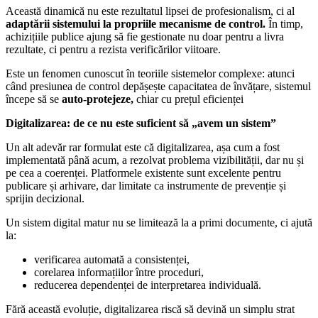
Această dinamică nu este rezultatul lipsei de profesionalism, ci al
adaptării sistemului la propriile mecanisme de control.
În timp,
achizițiile publice ajung să fie gestionate nu doar pentru a livra
rezultate, ci pentru a rezista verificărilor viitoare.
Este un fenomen cunoscut în teoriile sistemelor complexe: atunci
când presiunea de control depășește capacitatea de învățare, sistemul
începe să se
auto-protejeze,
chiar cu prețul eficienței
Digitalizarea: de ce nu este suficient să „avem un sistem”
Un alt adevăr rar formulat este că digitalizarea, așa cum a fost
implementată până acum, a rezolvat problema vizibilității, dar nu și
pe cea a coerenței. Platformele existente sunt excelente pentru
publicare și arhivare, dar limitate ca instrumente de prevenție și
sprijin decizional.
Un sistem digital matur nu se limitează la a primi documente, ci ajută
la:
verificarea automată a consistenței,
corelarea informațiilor între proceduri,
reducerea dependenței de interpretarea individuală.
Fără această evoluție, digitalizarea riscă să devină un simplu strat