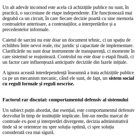
Un alt adevăr incomod este acela că achizițiile publice nu sunt, în
practică, o succesiune de etape independente. Ele funcționează mai
degrabă ca un circuit, în care fiecare decizie poartă cu sine memoria
controalelor anterioare, a contestațiilor, a interpretărilor și a
precedentelor informale.
Caietul de sarcini nu este doar un document tehnic, ci un spațiu de
echilibru între nevoi reale, risc juridic și capacitate de implementare.
Clarificările nu sunt doar instrumente de transparență, ci momente în
care sistemul se reajustează. Controlul nu este doar o etapă finală, ci
un factor care influențează anticipativ deciziile din fazele inițiale.
A ignora această interdependență înseamnă a trata achizițiile publice
ca pe un mecanism mecanic, când ele sunt, de fapt, un
sistem social
cu reguli formale și reguli nescrise.
Factorul rar discutat: comportamentul defensiv al sistemului
Un subiect puțin abordat, dar esențial, este comportamentul defensiv
dezvoltat în timp de instituțiile implicate. Într-un mediu marcat de
controale ex-post și interpretări divergente, decizia administrativă
tinde să se orienteze nu spre soluția optimă, ci spre soluția
considerată cea mai sigură.