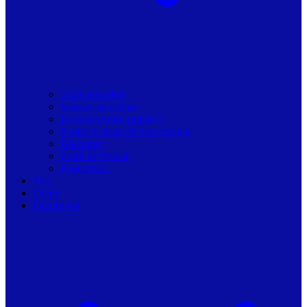
Toate articolele
Viziune de primar
Resurse pentru primarii
Politici Urbane & Guvernanta
Dialoguri
Profil de Primar
Podcast-uri
Stiri
Oferte
Despre noi