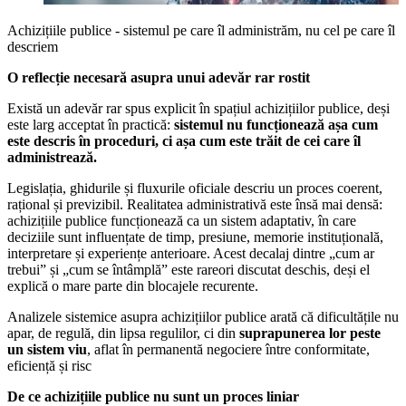
Achizițiile publice - sistemul pe care îl administrăm, nu cel pe care îl
descriem
O reflecție necesară asupra unui adevăr rar rostit
Există un adevăr rar spus explicit în spațiul achizițiilor publice, deși
este larg acceptat în practică:
sistemul nu funcționează așa cum
este descris în proceduri, ci așa cum este trăit de cei care îl
administrează.
Legislația, ghidurile și fluxurile oficiale descriu un proces coerent,
rațional și previzibil. Realitatea administrativă este însă mai densă:
achizițiile publice funcționează ca un sistem adaptativ, în care
deciziile sunt influențate de timp, presiune, memorie instituțională,
interpretare și experiențe anterioare. Acest decalaj dintre „cum ar
trebui” și „cum se întâmplă” este rareori discutat deschis, deși el
explică o mare parte din blocajele recurente.
Analizele sistemice asupra achizițiilor publice arată că dificultățile nu
apar, de regulă, din lipsa regulilor, ci din
suprapunerea lor peste
un sistem viu
, aflat în permanentă negociere între conformitate,
eficiență și risc
De ce achizițiile publice nu sunt un proces liniar