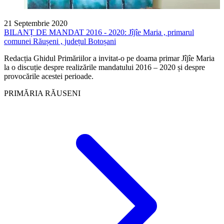
21 Septembrie 2020
BILANȚ DE MANDAT 2016 - 2020: Jîjîe Maria , primarul
comunei Răușeni , județul Botoșani
Redacția Ghidul Primăriilor a invitat-o pe doama primar Jîjîe Maria
la o discuție despre realizările mandatului 2016 – 2020 și despre
provocările acestei perioade.
PRIMĂRIA RĂUSENI