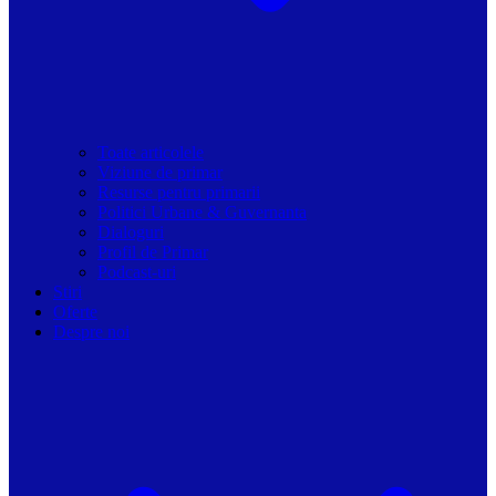
Toate articolele
Viziune de primar
Resurse pentru primarii
Politici Urbane & Guvernanta
Dialoguri
Profil de Primar
Podcast-uri
Stiri
Oferte
Despre noi