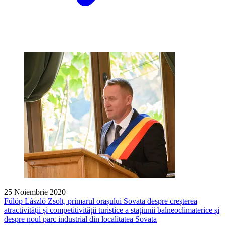
25 Noiembrie 2020
Fülöp László Zsolt, primarul orașului Sovata despre creșterea
atractivității și competitivității turistice a stațiunii balneoclimaterice și
despre noul parc industrial din localitatea Sovata