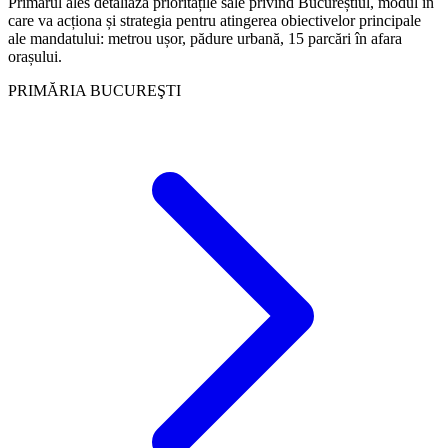
Primarul ales detaliază prioritățile sale privind Bucureștiul, modul în
care va acționa și strategia pentru atingerea obiectivelor principale
ale mandatului: metrou ușor, pădure urbană, 15 parcări în afara
orașului.
PRIMĂRIA BUCUREŞTI