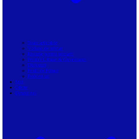
Toate articolele
Viziune de primar
Resurse pentru primarii
Politici Urbane & Guvernanta
Dialoguri
Profil de Primar
Podcast-uri
Stiri
Oferte
Despre noi