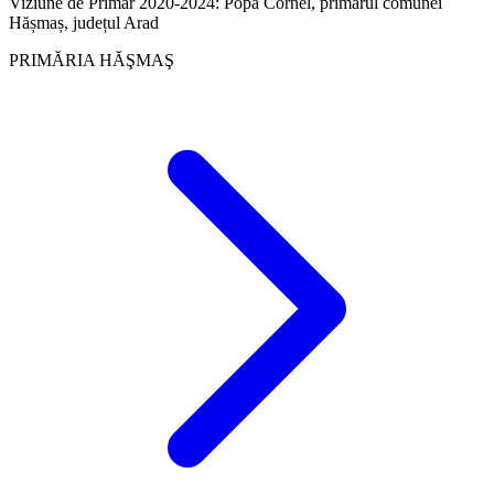
Viziune de Primar 2020-2024: Popa Cornel, primarul comunei
Hășmaș, județul Arad
PRIMĂRIA HĂŞMAŞ