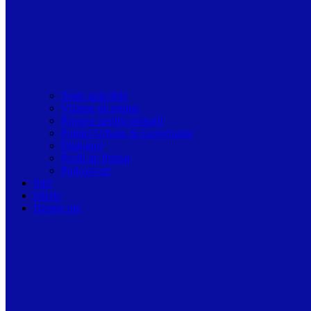
Toate articolele
Viziune de primar
Resurse pentru primarii
Politici Urbane & Guvernanta
Dialoguri
Profil de Primar
Podcast-uri
Stiri
Oferte
Despre noi