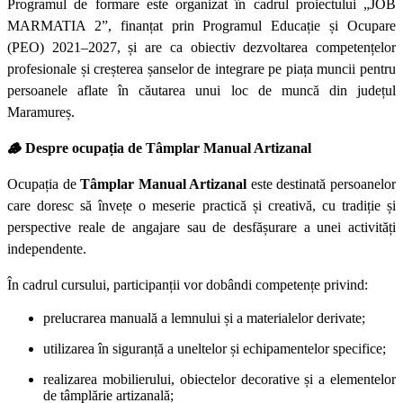
Programul de formare este organizat în cadrul proiectului „JOB
MARMATIA 2”, finanțat prin Programul Educație și Ocupare
(PEO) 2021–2027, și are ca obiectiv dezvoltarea competențelor
profesionale și creșterea șanselor de integrare pe piața muncii pentru
persoanele aflate în căutarea unui loc de muncă din județul
Maramureș.
🪵
Despre ocupația de Tâmplar Manual Artizanal
Ocupația de
Tâmplar Manual Artizanal
este destinată persoanelor
care doresc să învețe o meserie practică și creativă, cu tradiție și
perspective reale de angajare sau de desfășurare a unei activități
independente.
În cadrul cursului, participanții vor dobândi competențe privind:
prelucrarea manuală a lemnului și a materialelor derivate;
utilizarea în siguranță a uneltelor și echipamentelor specifice;
realizarea mobilierului, obiectelor decorative și a elementelor
de tâmplărie artizanală;