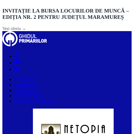
INVITAȚIE LA BURSA LOCURILOR DE MUNCĂ –
EDIȚIA NR. 2 PENTRU JUDEȚUL MARAMUREȘ
Vezi oferta →
PRIMĂRII
COMPANII
ARTICOLE
DESPRE NOI
CONTACTAȚI-NE