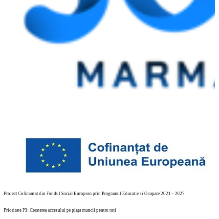
Proiect Cofinantat din Fondul Social European prin Programul Educatie si Ocupare 2021 – 2027
Prioritate P3: Creșterea accesului pe piața muncii pentru toți