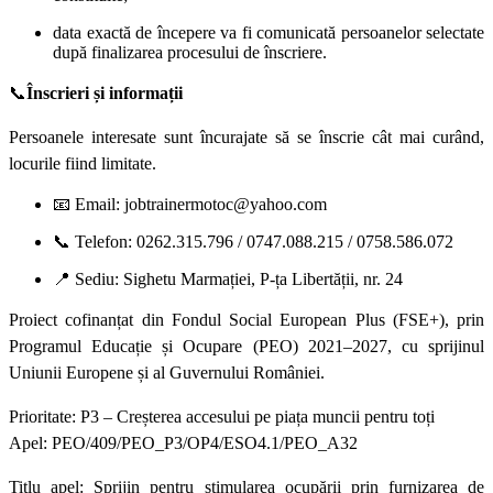
data exactă de începere va fi comunicată persoanelor selectate
după finalizarea procesului de înscriere.
📞
Înscrieri și informații
Persoanele interesate sunt încurajate să se înscrie cât mai curând,
locurile fiind limitate.
📧
Email: jobtrainermotoc@yahoo.com
📞
Telefon: 0262.315.796 / 0747.088.215 / 0758.586.072
📍
Sediu: Sighetu Marmației, P-ța Libertății, nr. 24
Proiect cofinanțat din Fondul Social European Plus (FSE+), prin
Programul Educație și Ocupare (PEO) 2021–2027, cu sprijinul
Uniunii Europene și al Guvernului României.
Prioritate: P3 – Creșterea accesului pe piața muncii pentru toți
Apel: PEO/409/PEO_P3/OP4/ESO4.1/PEO_A32
Titlu apel: Sprijin pentru stimularea ocupării prin furnizarea de