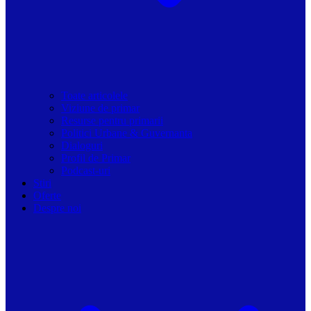
Toate articolele
Viziune de primar
Resurse pentru primarii
Politici Urbane & Guvernanta
Dialoguri
Profil de Primar
Podcast-uri
Stiri
Oferte
Despre noi