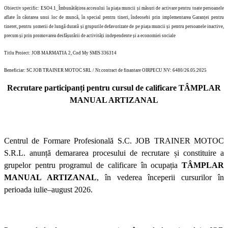
Obiectiv specific: ESO4.1_Îmbunătățirea accesului la piața muncii și măsuri de activare pentru toate persoanele
aflate în căutarea unui loc de muncă, în special pentru tineri, îndeosebi prin implementarea Garanței pentru
tineret, pentru șomerii de lungă durată și grupurile defavorizate de pe piața muncii și pentru persoanele inactive,
precum și prin promovarea desfășurării de activități independente și a economiei sociale
Titlu Proiect: JOB MARMATIA 2, Cod My SMIS 336314
Beneficiar: SC JOB TRAINER MOTOC SRL / Nr.contract de finantare OIRPECU NV:
6480/26.05.2025
Recrutare participanți pentru cursul de calificare TÂMPLAR
MANUAL ARTIZANAL
Centrul de Formare Profesională S.C. JOB TRAINER MOTOC
S.R.L. anunță demararea procesului de recrutare și constituire a
grupelor pentru programul de calificare în ocupația
TÂMPLAR
MANUAL ARTIZANAL
, în vederea începerii cursurilor în
perioada iulie–august 2026.