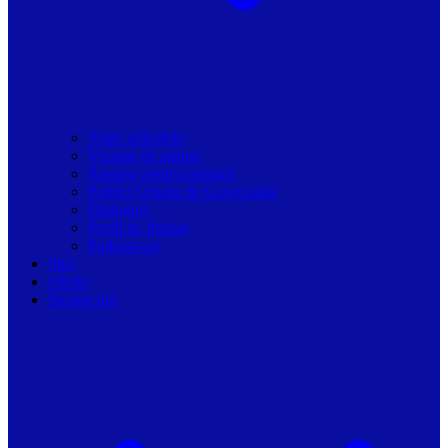
Toate articolele
Viziune de primar
Resurse pentru primarii
Politici Urbane & Guvernanta
Dialoguri
Profil de Primar
Podcast-uri
Stiri
Oferte
Despre noi