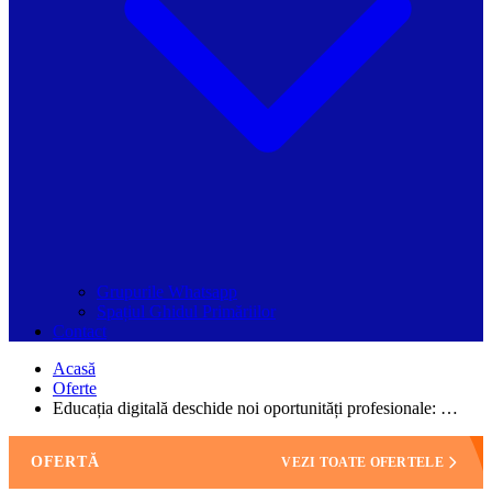
Grupurile Whatsapp
Spațiul Ghidul Primăriilor
Contact
Acasă
Oferte
Educația digitală deschide noi oportunități profesionale: …
OFERTĂ
VEZI TOATE OFERTELE