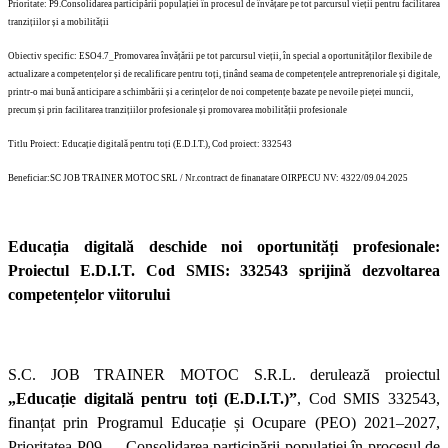
Prioritate: P9.Consolidarea participării populației în procesul de învățare pe tot parcursul vieții pentru facilitarea
tranzițiilor și a mobilității
Obiectiv specific: ESO4.7_Promovarea învățării pe tot parcursul vieții, în special a oportunităților flexibile de
actualizare a competențelor și de recalificare pentru toți, ținând seama de competențele antreprenoriale și digitale,
printr-o mai bună anticipare a schimbării și a cerințelor de noi competențe bazate pe nevoile pieței muncii,
precum și prin facilitarea tranzițiilor profesionale și promovarea mobilității profesionale
Titlu Proiect: Educație digitală pentru toți (E.D.I.T.), Cod proiect: 332543
Beneficiar:SC JOB TRAINER MOTOC SRL / Nr.contract de finanatare OIRPECU NV: 4322/09.04.2025
Educația digitală deschide noi oportunități profesionale:
Proiectul E.D.I.T.
Cod SMIS: 332543
sprijină dezvoltarea
competențelor viitorului
S.C. JOB TRAINER MOTOC S.R.L. derulează proiectul
„Educație digitală pentru toți (E.D.I.T.)”
, Cod SMIS 332543,
finanțat prin Programul Educație și Ocupare (PEO) 2021–2027,
Prioritatea P09 – „Consolidarea participării populației în procesul de