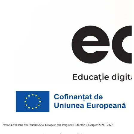
Proiect Cofinantat din Fondul Social European prin Programul Educatie si Ocupare 2021 – 2027