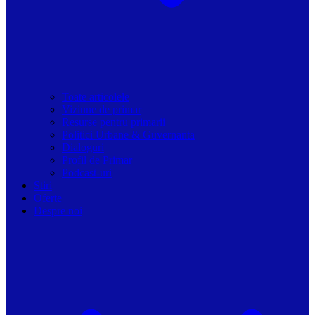
Toate articolele
Viziune de primar
Resurse pentru primarii
Politici Urbane & Guvernanta
Dialoguri
Profil de Primar
Podcast-uri
Stiri
Oferte
Despre noi