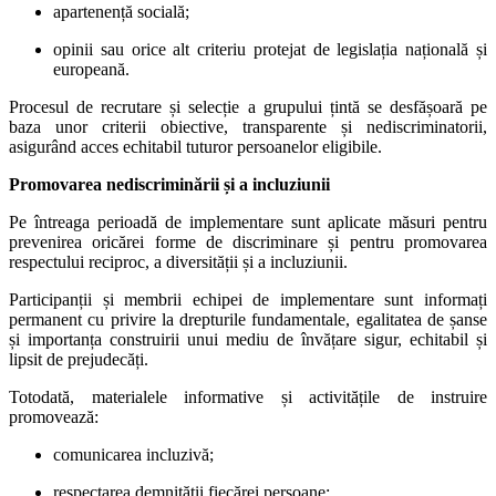
apartenență socială;
opinii sau orice alt criteriu protejat de legislația națională și
europeană.
Procesul de recrutare și selecție a grupului țintă se desfășoară pe
baza unor criterii obiective, transparente și nediscriminatorii,
asigurând acces echitabil tuturor persoanelor eligibile.
Promovarea nediscriminării și a incluziunii
Pe întreaga perioadă de implementare sunt aplicate măsuri pentru
prevenirea oricărei forme de discriminare și pentru promovarea
respectului reciproc, a diversității și a incluziunii.
Participanții și membrii echipei de implementare sunt informați
permanent cu privire la drepturile fundamentale, egalitatea de șanse
și importanța construirii unui mediu de învățare sigur, echitabil și
lipsit de prejudecăți.
Totodată, materialele informative și activitățile de instruire
promovează:
comunicarea incluzivă;
respectarea demnității fiecărei persoane;