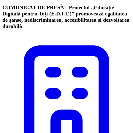
COMUNICAT DE PRESĂ - Proiectul „Educație
Digitală pentru Toți (E.D.I.T.)” promovează egalitatea
de șanse, nediscriminarea, accesibilitatea și dezvoltarea
durabilă