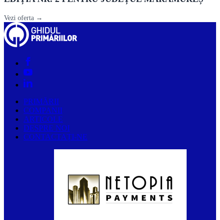
Vezi oferta →
PRIMĂRII
COMPANII
ARTICOLE
DESPRE NOI
CONTACTAȚI-NE