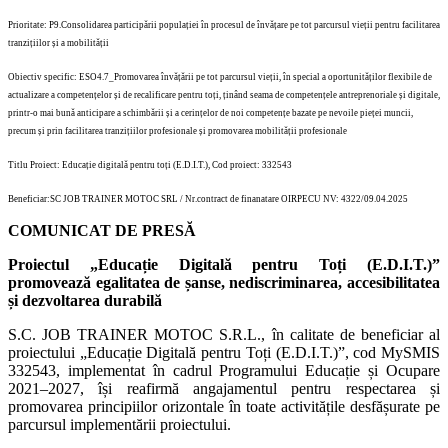
Prioritate: P9.Consolidarea participării populației în procesul de învățare pe tot parcursul vieții pentru facilitarea
tranzițiilor și a mobilității
Obiectiv specific: ESO4.7_Promovarea învățării pe tot parcursul vieții, în special a oportunităților flexibile de
actualizare a competențelor și de recalificare pentru toți, ținând seama de competențele antreprenoriale și digitale,
printr-o mai bună anticipare a schimbării și a cerințelor de noi competențe bazate pe nevoile pieței muncii,
precum și prin facilitarea tranzițiilor profesionale și promovarea mobilității profesionale
Titlu Proiect: Educație digitală pentru toți (E.D.I.T.), Cod proiect: 332543
Beneficiar:SC JOB TRAINER MOTOC SRL / Nr.contract de finanatare OIRPECU NV: 4322/09.04.2025
COMUNICAT DE PRESĂ
Proiectul „Educație Digitală pentru Toți (E.D.I.T.)”
promovează egalitatea de șanse, nediscriminarea, accesibilitatea
și dezvoltarea durabilă
S.C. JOB TRAINER MOTOC S.R.L., în calitate de beneficiar al
proiectului „Educație Digitală pentru Toți (E.D.I.T.)”, cod MySMIS
332543, implementat în cadrul Programului Educație și Ocupare
2021–2027, își reafirmă angajamentul pentru respectarea și
promovarea principiilor orizontale în toate activitățile desfășurate pe
parcursul implementării proiectului.