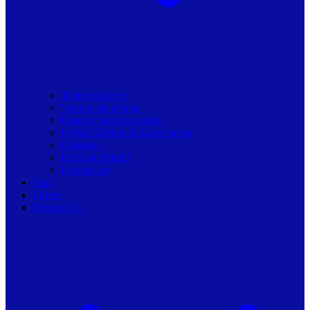
Toate articolele
Viziune de primar
Resurse pentru primarii
Politici Urbane & Guvernanta
Dialoguri
Profil de Primar
Podcast-uri
Stiri
Oferte
Despre noi