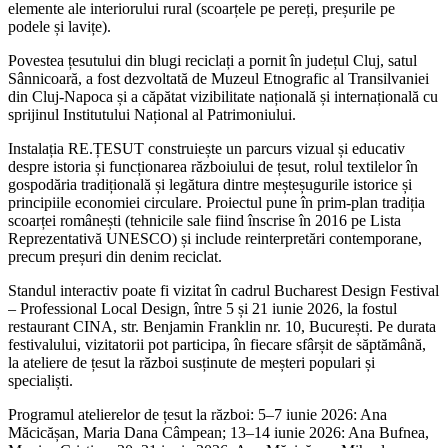
elemente ale interiorului rural (scoarțele pe pereți, preșurile pe
podele și lavițe).
Povestea țesutului din blugi reciclați a pornit în județul Cluj, satul
Sânnicoară, a fost dezvoltată de Muzeul Etnografic al Transilvaniei
din Cluj‑Napoca și a căpătat vizibilitate națională și internațională cu
sprijinul Institutului Național al Patrimoniului.
Instalația RE.ȚESUT construiește un parcurs vizual și educativ
despre istoria și funcționarea războiului de țesut, rolul textilelor în
gospodăria tradițională și legătura dintre meșteșugurile istorice și
principiile economiei circulare. Proiectul pune în prim‑plan tradiția
scoarței românești (tehnicile sale fiind înscrise în 2016 pe Lista
Reprezentativă UNESCO) și include reinterpretări contemporane,
precum preșuri din denim reciclat.
Standul interactiv poate fi vizitat în cadrul Bucharest Design Festival
– Professional Local Design, între 5 și 21 iunie 2026, la fostul
restaurant CINA, str. Benjamin Franklin nr. 10, București. Pe durata
festivalului, vizitatorii pot participa, în fiecare sfârșit de săptămână,
la ateliere de țesut la război susținute de meșteri populari și
specialiști.
Programul atelierelor de țesut la război: 5–7 iunie 2026: Ana
Măcicășan, Maria Dana Câmpean; 13–14 iunie 2026: Ana Bufnea,