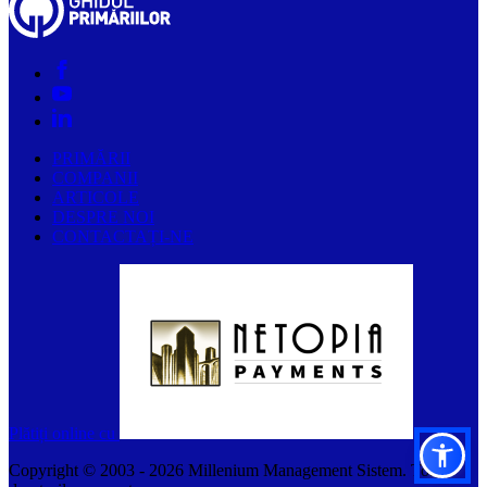
PRIMĂRII
COMPANII
ARTICOLE
DESPRE NOI
CONTACTAȚI-NE
Plătiți online cu
Copyright © 2003 -
2026
Millenium Management Sistem. Toate