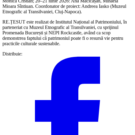
Monica Cristian; 20–21 iunie 2026: Ana Măcicășan, Mihaela
Mioara Sîntiuan. Coordonator de proiect: Andreea Iasko (Muzeul
Etnografic al Transilvaniei, Cluj‑Napoca).
RE.ȚESUT este realizat de Institutul Național al Patrimoniului, în
parteneriat cu Muzeul Etnografic al Transilvaniei, cu sprijinul
Promenada București și NEPI Rockcastle, având ca scop
demonstrrea faptului că patrimoniul poate fi o resursă vie pentru
practicile culturale sustenabile.
Distribuie: