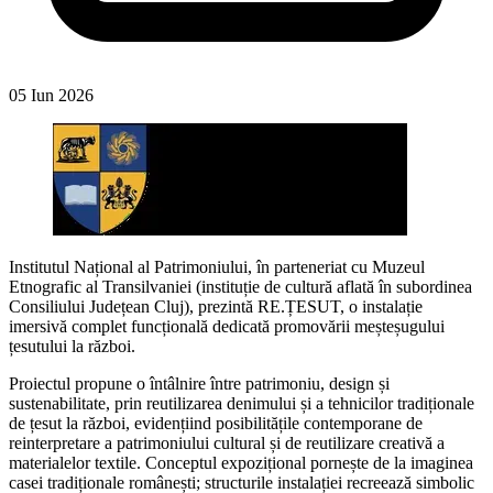
05 Iun 2026
Institutul Național al Patrimoniului, în parteneriat cu Muzeul
Etnografic al Transilvaniei (instituție de cultură aflată în subordinea
Consiliului Județean Cluj), prezintă RE.ȚESUT, o instalație
imersivă complet funcțională dedicată promovării meșteșugului
țesutului la război.
Proiectul propune o întâlnire între patrimoniu, design și
sustenabilitate, prin reutilizarea denimului și a tehnicilor tradiționale
de țesut la război, evidențiind posibilitățile contemporane de
reinterpretare a patrimoniului cultural și de reutilizare creativă a
materialelor textile. Conceptul expozițional pornește de la imaginea
casei tradiționale românești; structurile instalației recreează simbolic