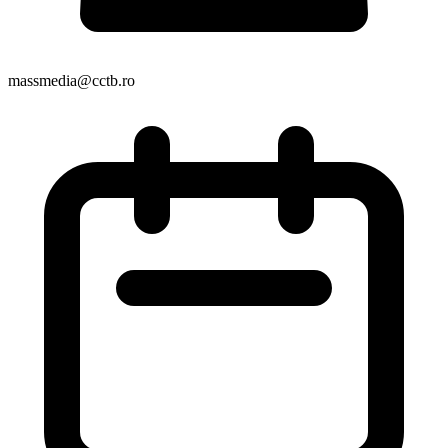
massmedia@cctb.ro