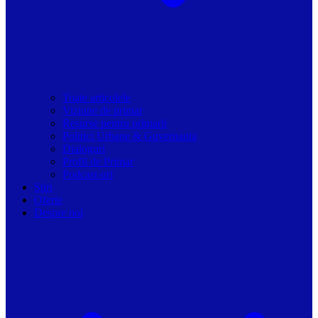
Toate articolele
Viziune de primar
Resurse pentru primarii
Politici Urbane & Guvernanta
Dialoguri
Profil de Primar
Podcast-uri
Stiri
Oferte
Despre noi