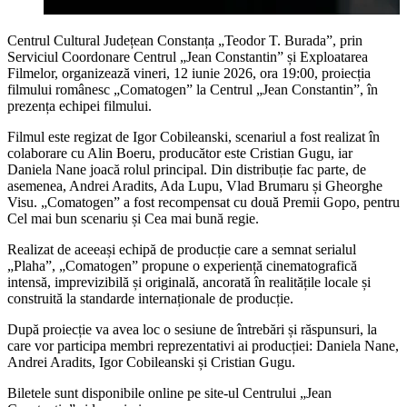
Centrul Cultural Județean Constanța „Teodor T. Burada”, prin
Serviciul Coordonare Centrul „Jean Constantin” și Exploatarea
Filmelor, organizează vineri, 12 iunie 2026, ora 19:00, proiecția
filmului românesc „Comatogen” la Centrul „Jean Constantin”, în
prezența echipei filmului.
Filmul este regizat de Igor Cobileanski, scenariul a fost realizat în
colaborare cu Alin Boeru, producător este Cristian Gugu, iar
Daniela Nane joacă rolul principal. Din distribuție fac parte, de
asemenea, Andrei Aradits, Ada Lupu, Vlad Brumaru și Gheorghe
Visu. „Comatogen” a fost recompensat cu două Premii Gopo, pentru
Cel mai bun scenariu și Cea mai bună regie.
Realizat de aceeași echipă de producție care a semnat serialul
„Plaha”, „Comatogen” propune o experiență cinematografică
intensă, imprevizibilă și originală, ancorată în realitățile locale și
construită la standarde internaționale de producție.
După proiecție va avea loc o sesiune de întrebări și răspunsuri, la
care vor participa membri reprezentativi ai producției: Daniela Nane,
Andrei Aradits, Igor Cobileanski și Cristian Gugu.
Biletele sunt disponibile online pe site-ul Centrului „Jean