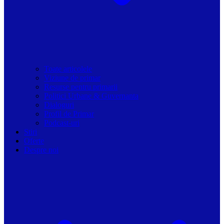
Toate articolele
Viziune de primar
Resurse pentru primarii
Politici Urbane & Guvernanta
Dialoguri
Profil de Primar
Podcast-uri
Stiri
Oferte
Despre noi