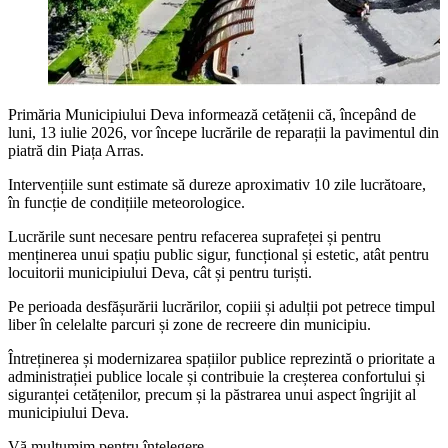
Primăria Municipiului Deva informează cetățenii că, începând de
luni, 13 iulie 2026, vor începe lucrările de reparații la pavimentul din
piatră din Piața Arras.
Intervențiile sunt estimate să dureze aproximativ 10 zile lucrătoare,
în funcție de condițiile meteorologice.
Lucrările sunt necesare pentru refacerea suprafeței și pentru
menținerea unui spațiu public sigur, funcțional și estetic, atât pentru
locuitorii municipiului Deva, cât și pentru turiști.
Pe perioada desfășurării lucrărilor, copiii și adulții pot petrece timpul
liber în celelalte parcuri și zone de recreere din municipiu.
Întreținerea și modernizarea spațiilor publice reprezintă o prioritate a
administrației publice locale și contribuie la creșterea confortului și
siguranței cetățenilor, precum și la păstrarea unui aspect îngrijit al
municipiului Deva.
Vă mulțumim pentru înțelegere.