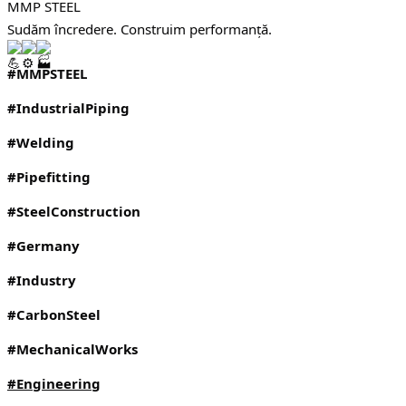
MMP STEEL
Sudăm încredere. Construim performanță. 
#MMPSTEEL
#IndustrialPiping
#Welding
#Pipefitting
#SteelConstruction
#Germany
#Industry
#CarbonSteel
#MechanicalWorks
#Engineering