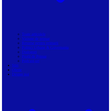
Toate articolele
Viziune de primar
Resurse pentru primarii
Politici Urbane & Guvernanta
Dialoguri
Profil de Primar
Podcast-uri
Stiri
Oferte
Despre noi