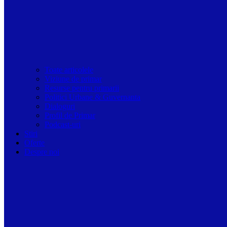
Toate articolele
Viziune de primar
Resurse pentru primarii
Politici Urbane & Guvernanta
Dialoguri
Profil de Primar
Podcast-uri
Stiri
Oferte
Despre noi